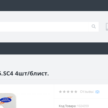
.SC4 4шт/блист.
Отзывы:
(0)
Код Товара:
1024359