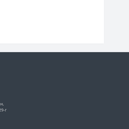
н,
29-г