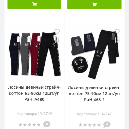
Лосины девичьи стрейч-
Лосины девичьи стрейч-
коттон 65-80см 12шт/уп
коттон 75-90см 12шт/уп
РаН_А480
РаН 463-1
Код товара: 1042745
Код товара: 1042747
0
0