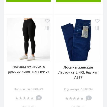
Лосины женские в
Лосины женские
рубчик 4-8XL PaH 091-2
Ласточка L-4XL 6шт/уп
А517
Код товара: 1040749
Код товара: 1039394
0
0
215.28 грн.