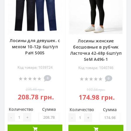
Лосины для девушек. с
Лосины женские
мехом 10-12р 6шт/уп
бесшовные в рубчик
РаН 5005
Ласточка 42-48р 6шт/уп
SeM А496-1
Код товара: 1039724
Код товара: 1040746
0
0
235.46 грн.
197.34 грн.
208.78 грн.
174.98 грн.
Количество
Сумма
Количество
Сумма
-
+
-
+