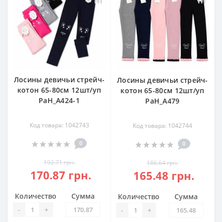
Лосины девичьи стрейч-
Лосины девичьи стрейч-
котон 65-80см 12шт/уп
котон 65-80см 12шт/уп
РаН_А424-1
РаН_А479
Код товара: 1042743
Код товара: 1042744
0
0
192.71 грн.
186.64 грн.
170.87 грн.
165.48 грн.
Количество
Сумма
Количество
Сумма
-
+
-
+