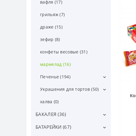
вафля (17)
грильяж (7)
драже (15)
зефир (8)
конфеты весовые (31)
мармелад (16)
Печенье (194)
ассорти печенье (15)
Украшения для тортов (50)
Ко
безе (8)
другие украшения для тортов
халва (0)
(15)
бисквитное печенье (6)
БАКАЛЕЯ (36)
желейные шарики (0)
галетное печенье (22)
БАТАРЕЙКИ (67)
Вермишель, лапша (22)
посыпки и драже (18)