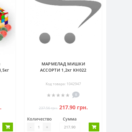
й
МАРМЕЛАД МИШКИ
,5кг
АССОРТИ 1,2кг КН022
Код товара: 1042947
0
.
217.90 грн.
237.56 грн.
Количество
Сумма
-
+