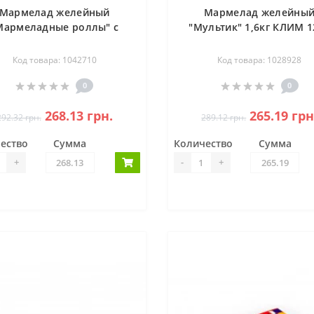
Мармелад желейный
Мармелад желейны
Мармеладные роллы" с
"Мультик" 1,6кг КЛИМ 1
мат. вишни и винограда
1,6кг КЛИМ 1727
Код товара: 1042710
Код товара: 1028928
0
0
268.13 грн.
265.19 грн
292.32 грн.
289.12 грн.
ество
Сумма
Количество
Сумма
+
-
+