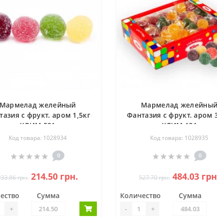
Мармелад желейный
Мармелад желейны
тазия с фрукт. аром 1,5кг
Фантазия с фрукт. аром 3
КЛИМ 521
КЛИМ 121
Код товара: 1028934
Код товара: 1028935
0
0
214.50 грн.
484.03 грн
233.86 грн.
527.70 грн.
ество
Сумма
Количество
Сумма
+
-
+