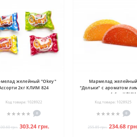
мелад желейный "Okey"
Мармелад желейны
Ассорти 2кг КЛИМ 824
"Дольки" с ароматом ли
и апельсина 1,6кг КЛИМ
Код товара: 1028922
Код товара: 1028925
0
0
303.24 грн.
234.68 грн
330.60 грн.
255.85 грн.