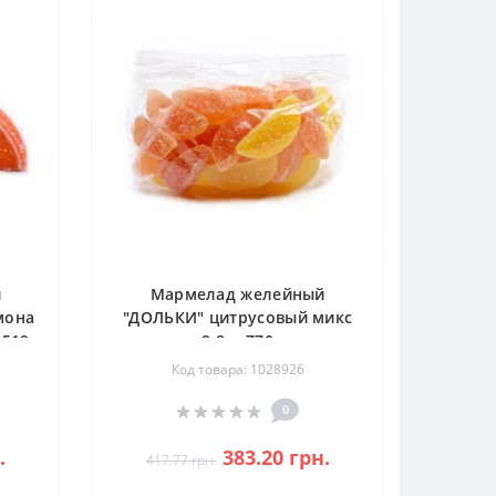
й
Мармелад желейный
мона
"ДОЛЬКИ" цитрусовый микс
 519
2,8кг 770
Код товара: 1028926
0
.
383.20 грн.
417.77 грн.