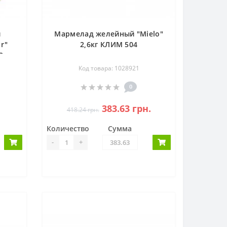
й
Мармелад желейный "Mielo"
or"
2,6кг КЛИМ 504
3
Код товара: 1028921
0
383.63 грн.
418.24 грн.
Количество
Сумма
-
+