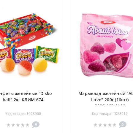
нфеты желейные "Disko
Мармелад желейный "A
ball" 2кг КЛИМ 674
Love" 200г (16шт)
808/1168/1166
Код товара: 1028960
Код товара: 1028916
0
0