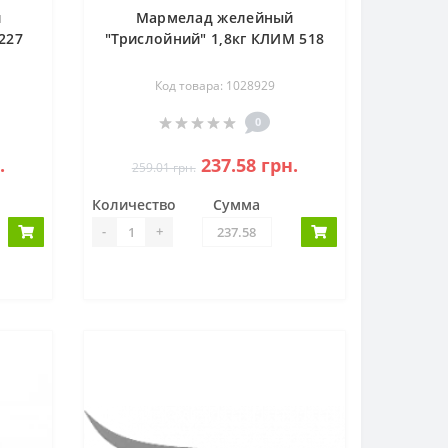
й
Мармелад желейный
227
"Трислойний" 1,8кг КЛИМ 518
Код товара: 1028929
0
.
237.58 грн.
259.01 грн.
Количество
Сумма
-
+