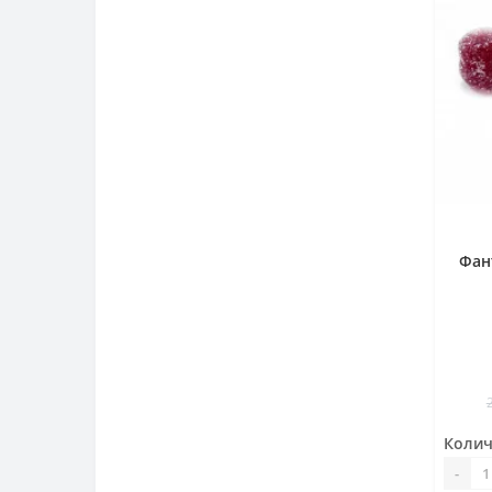
Фан
Колич
-