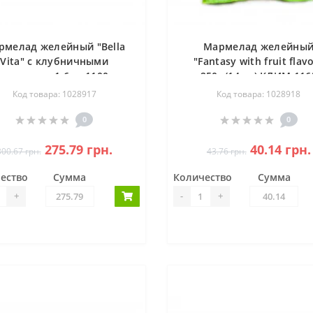
рмелад желейный "Bella
Мармелад желейны
Vita" с клубничными
"Fantasy with fruit flav
хлопьями 1,6 кг 1100
250г (14шт) КЛИМ 116
Код товара: 1028917
Код товара: 1028918
0
0
275.79 грн.
40.14 грн.
300.67 грн.
43.76 грн.
ество
Сумма
Количество
Сумма
+
-
+