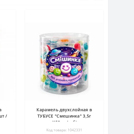
а
Карамель двухслойная в
шт /
ТУБУСЕ "Смешинка" 3,5г
(150шт/туб)
Код товара: 1042331