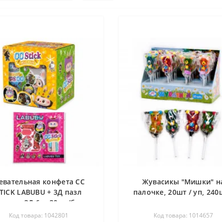
евательная конфета CC
Жувасикы "Мишки" н
TICK LABUBU + 3Д пазл
палочке, 20шт / уп, 240
+карта 3Д 6гр 30шт/бл
ящ
600шт/ящ
Код товара: 1042801
Код товара: 1014657