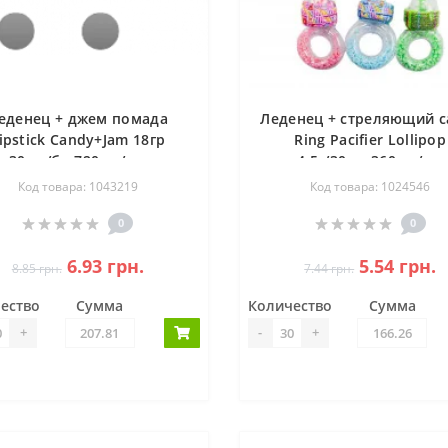
еденец + джем помада
Леденец + стреляющий с
ipstick Candy+Jam 18гр
Ring Pacifier Lollipop
30шт/бл 720шт/ящ
4.5г/30шт 360шт/ящ
Код товара: 1043219
Код товара: 1024546
0
0
6.93 грн.
5.54 грн.
8.85 грн.
7.44 грн.
ество
Сумма
Количество
Сумма
+
-
+