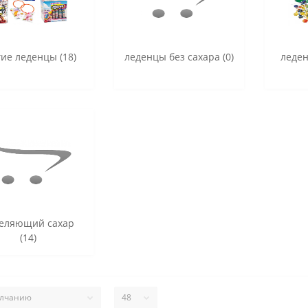
гие леденцы (18)
леденцы без сахара (0)
леде
еляющий сахар
(14)