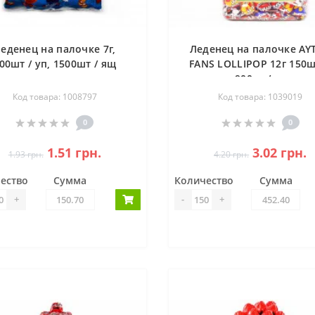
еденец на палочке 7г,
Леденец на палочке AY
00шт / уп, 1500шт / ящ
FANS LOLLIPOP 12г 150ш
900шт/ящ
Код товара: 1008797
Код товара: 1039019
0
0
1.51 грн.
3.02 грн.
1.93 грн.
4.20 грн.
ество
Сумма
Количество
Сумма
+
-
+