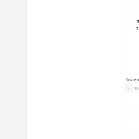
Л
1
Колич
-