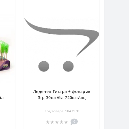
Леденец Гитара + фонарик
бл
3гр 30шт/бл 720шт/ящ
Код товара: 1043126
0