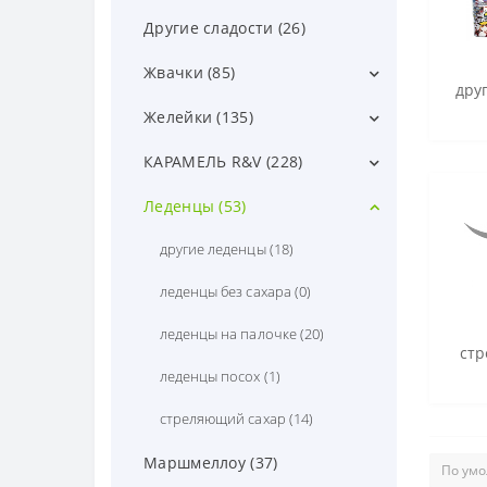
драже витамин С (8)
Другие сладости (26)
другое драже (34)
Жвачки (85)
дру
жевательная драже (1)
love is (7)
Желейки (135)
тик так драже (5)
другие жвачки (36)
другие желейки (36)
КАРАМЕЛЬ R&V (228)
шоколадное драже (31)
жвачка пластинками (5)
желейки в банке (43)
карамель в корзині (89)
Леденцы (53)
жвачка с тату (5)
желейки весовые (26)
леденец шар на палочке (6)
другие леденцы (18)
жеватильные жвачки (21)
желейки провода (11)
леденц с витамином С (2)
леденцы без сахара (0)
круглые жвачки (4)
желейки радуга (3)
монпансье (4)
леденцы на палочке (20)
стр
мятная жвачка (7)
жидкая карамель (16)
фигурная карамель (127)
леденцы посох (1)
стреляющий сахар (14)
Маршмеллоу (37)