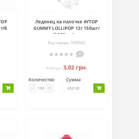
TOP
Леденец на палочке AYTOP
т/б
GUMMY LOLLIPOP 12г 150шт/
б 900шт/ящ
Код товара: 1038932
0
3.02 грн.
4.20 грн.
Количество
Сумма
-
+