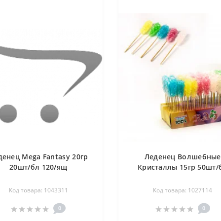
денец Mega Fantasy 20гр
Леденец Волшебные
20шт/бл 120/ящ
Кристаллы 15гр 50шт/
Код товара: 1043311
Код товара: 1027114
0
0