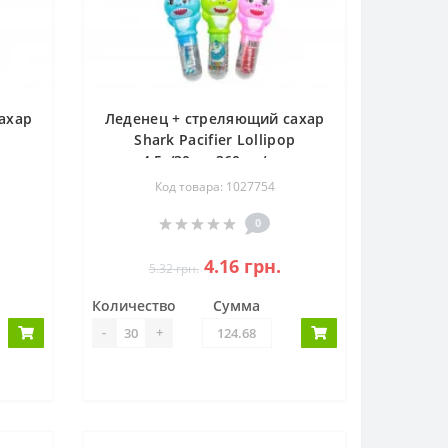
ахар
Леденец + стреляющий сахар
Shark Pacifier Lollipop
4.5г/30шт 360шт/ящ
Код товара: 1027754
0
4.16 грн.
5.32 грн.
Количество
Сумма
-
+