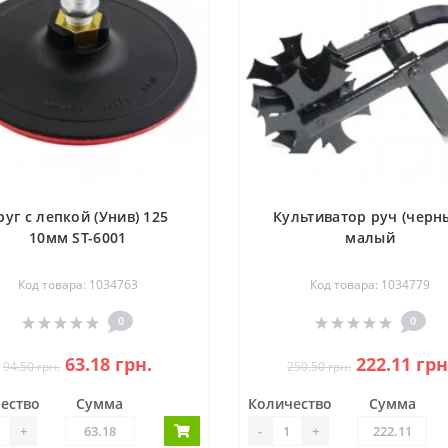
руг с лепкой (Унив) 125
Культиватор руч (черн
10мм ST-6001
малый
Код товара: 1034763
Код товара: 1034779
0
0
63.18 грн.
222.11 грн
94.50 грн.
250.50 грн.
ество
Сумма
Количество
Сумма
+
-
+