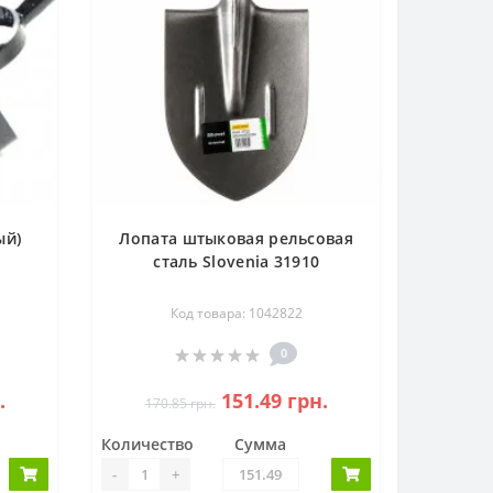
ый)
Лопата штыковая рельсовая
сталь Slovenia 31910
Код товара: 1042822
0
.
151.49 грн.
170.85 грн.
Количество
Сумма
-
+