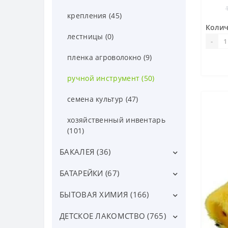
крепления (45)
Колич
лестницы (0)
-
пленка агроволокно (9)
ручной инструмент (50)
семена культур (47)
хозяйственный инвентарь
(101)
БАКАЛЕЯ (36)
БАТАРЕЙКИ (67)
Вермишель, лапша (22)
Другая бакалея (6)
БЫТОВАЯ ХИМИЯ (166)
аккумуляторы (2)
Консервы (0)
батарейки таблетки (13)
ДЕТСКОЕ ЛАКОМСТВО (765)
губки для посуды (6)