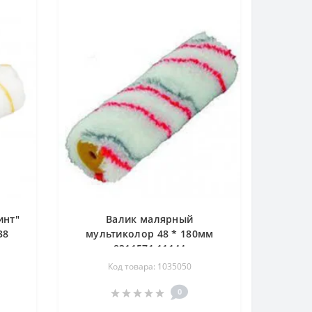
инт"
Валик малярный
38
мультиколор 48 * 180мм
8311571 11144
Код товара: 1035050
0