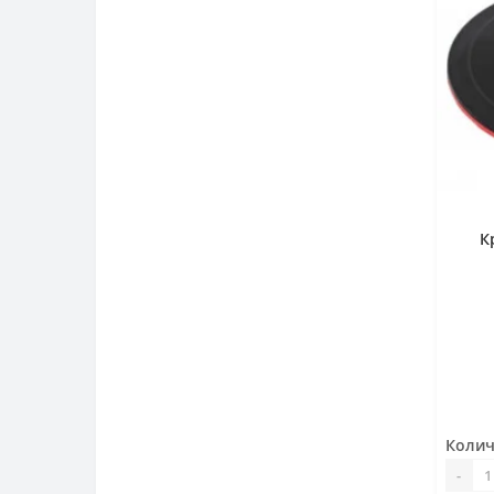
К
Колич
-