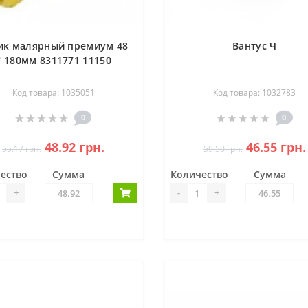
ик малярный премиум 48
Вантус Ч
* 180мм 8311771 11150
Код товара: 1035051
Код товара: 1032783
0
0
48.92 грн.
46.55 грн.
55.17 грн.
59.50 грн.
ество
Сумма
Количество
Сумма
+
-
+