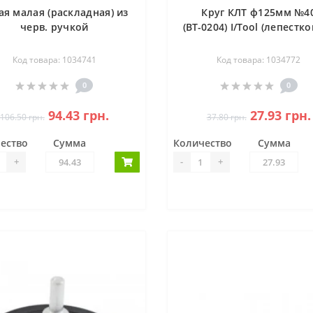
ая малая (раскладная) из
Круг КЛТ ф125мм №4
черв. ручкой
(ВТ-0204) I/Tool (лепестк
Код товара: 1034741
Код товара: 1034772
0
0
94.43 грн.
27.93 грн.
106.50 грн.
37.80 грн.
ество
Сумма
Количество
Сумма
+
-
+