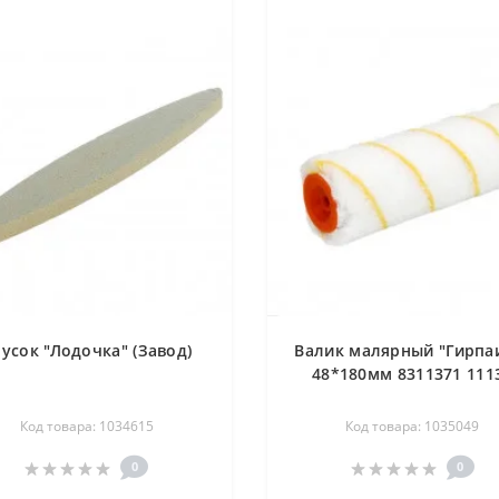
усок "Лодочка" (Завод)
Валик малярный "Гирпа
48*180мм 8311371 111
Код товара: 1034615
Код товара: 1035049
0
0