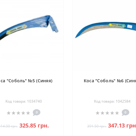
са "Соболь" №5 (Синяя)
Коса "Соболь" №6 (Син
Код товара: 1034740
Код товара: 1042584
0
0
325.85 грн.
347.13 грн
414.00 грн.
391.50 грн.