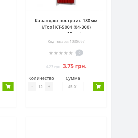
Карандаш построит. 180мм
I/Tool КТ-5004 (04-300)
красный 12шт/уп
Код товара: 1038697
0
3.75 грн.
4.23 грн.
Количество
Сумма
-
+