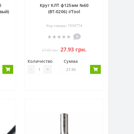
0
Круг КЛТ ф125мм №60
овый)
(ВТ-0206) I/Tool
Код товара: 1034774
0
27.93 грн.
37.80 грн.
Количество
Сумма
-
+