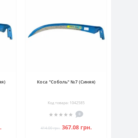
яя)
Коса "Соболь" №7 (Синяя)
Код товара: 1042585
0
.
367.08 грн.
414.00 грн.