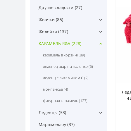
драже витамин С (8)
Другие сладости (27)
другое драже (35)
Жвачки (85)
жевательная драже (1)
love is (7)
Желейки (137)
тик так драже (5)
другие жвачки (36)
другие желейки (38)
КАРАМЕЛЬ R&V (228)
шоколадное драже (31)
жвачка пластинками (5)
желейки в банке (43)
карамель в корзині (89)
жвачка с тату (5)
желейки весовые (26)
леденец шар на палочке (6)
жеватильные жвачки (21)
желейки провода (11)
леденц с витамином С (2)
круглые жвачки (4)
желейки радуга (3)
монпансье (4)
Лед
4
мятная жвачка (7)
жидкая карамель (16)
фигурная карамель (127)
Леденцы (53)
другие леденцы (18)
Маршмеллоу (37)