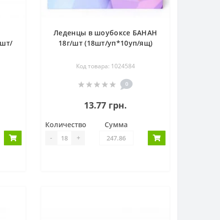
е
Леденцы в шоубоксе БАНАН
шт/
18г/шт (18шт/уп*10уп/ящ)
Код товара: 1024584
0
13.77 грн.
Количество
Сумма
-
+