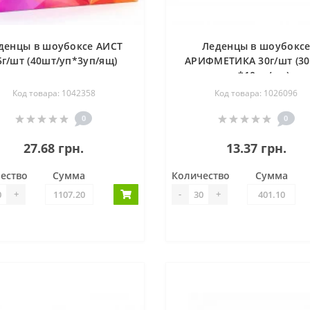
денцы в шоубоксе АИСТ
Леденцы в шоубокс
5г/шт (40шт/уп*3уп/ящ)
АРИФМЕТИКА 30г/шт (30
уп *10уп/ящ)
Код товара: 1042358
Код товара: 1026096
0
0
27.68 грн.
13.37 грн.
ество
Сумма
Количество
Сумма
+
-
+