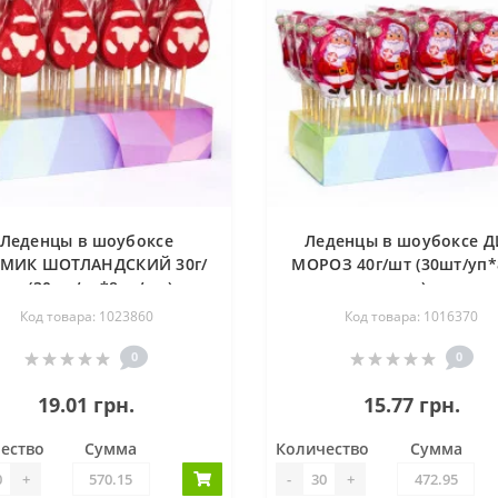
Леденцы в шоубоксе
Леденцы в шоубоксе 
МИК ШОТЛАНДСКИЙ 30г/
МОРОЗ 40г/шт (30шт/уп*
шт (30шт/уп*8уп/ящ)
ящ)
Код товара: 1023860
Код товара: 1016370
0
0
19.01 грн.
15.77 грн.
ество
Сумма
Количество
Сумма
+
-
+