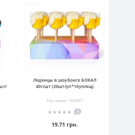
е
Леденцы в шоубоксе БОКАЛ
шт/
40г/шт (20шт/уп*10уп/ящ)
Код товара: 1026667
0
19.71 грн.