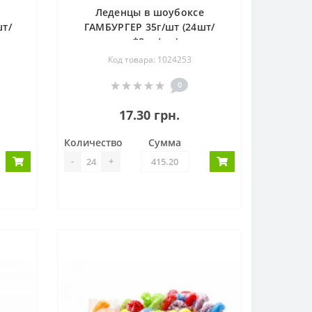
е
Леденцы в шоубоксе
т/
ГАМБУРГЕР 35г/шт (24шт/
уп*8уп/ящ)
Код товара: 1024253
0
17.30 грн.
Количество
Сумма
-
+