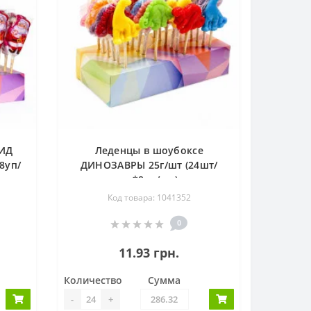
ДИД
Леденцы в шоубоксе
8уп/
ДИНОЗАВРЫ 25г/шт (24шт/
уп*8уп/ящ)
Код товара: 1041352
0
11.93 грн.
Количество
Сумма
-
+