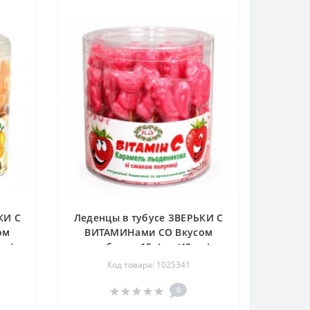
КИ С
Леденцы в тубусе ЗВЕРЬКИ С
ом
ВИТАМИНами СО Вкусом
шт/
клубники 15г/шт (48шт/
уп*12уп/ящ)
Код товара: 1025341
0