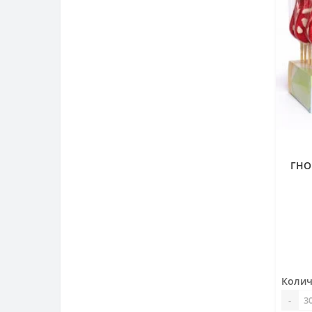
ГНО
Колич
-