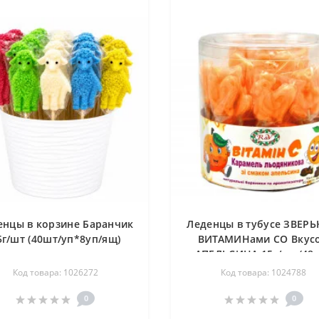
енцы в корзине Баранчик
Леденцы в тубусе ЗВЕРЬ
5г/шт (40шт/уп*8уп/ящ)
ВИТАМИНами СО Вкус
АПЕЛЬСИНА 15г/шт (48
уп*12уп/ящ)
Код товара: 1026272
Код товара: 1024788
0
0