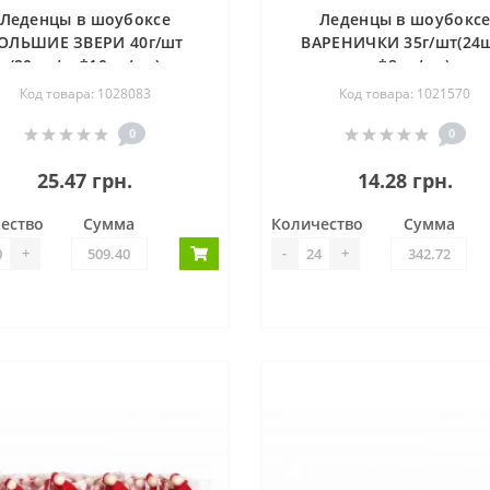
Леденцы в шоубоксе
Леденцы в шоубокс
ОЛЬШИЕ ЗВЕРИ 40г/шт
ВАРЕНИЧКИ 35г/шт(24ш
(20шт/уп*10уп/ящ)
уп*8уп/ящ)
Код товара: 1028083
Код товара: 1021570
0
0
25.47 грн.
14.28 грн.
ество
Сумма
Количество
Сумма
+
-
+