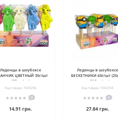
Леденцы в шоубоксе
Леденцы в шоубокс
РАНЧИК ЦВЕТНЫЙ 35г/шт
БЕСКЕТНИКИ 40г/шт (25
(30шт/уп)
уп*10уп/ящ)
Код товара: 1026294
Код товара: 1042354
0
0
14.91 грн.
27.84 грн.