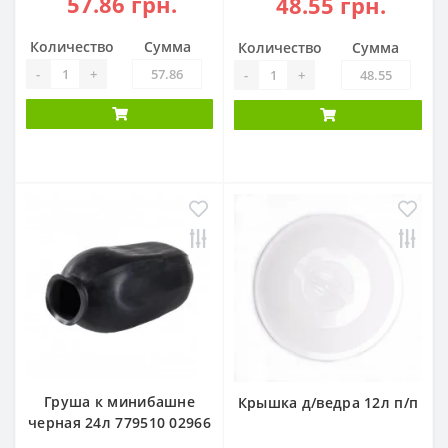
57.86 грн.
48.55 грн.
Количество
Сумма
Количество
Сумма
-
+
-
+
Груша к минибашне
Крышка д/ведра 12л п/п
черная 24л 779510 02966