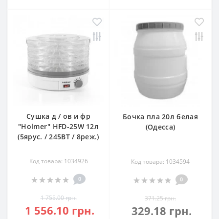
Сушка д / ов и фр
Бочка пла 20л белая
"Holmer" HFD-25W 12л
(Одесса)
(5ярус. / 245ВТ / 8реж.)
Код товара: 1034926
Код товара: 1034594
0
0
1 755.00 грн.
371.25 грн.
1 556.10 грн.
329.18 грн.