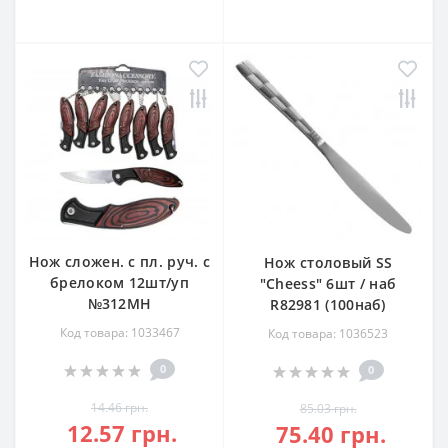
Нож сложен. с пл. руч. с
Нож столовый SS
брелоком 12шт/уп
"Cheess" 6шт / наб
№312МН
R82981 (100наб)
Код товара: 1033467
Код товара: 1036523
0
0
14.46 грн.
85.03 грн.
12.57 грн.
75.40 грн.