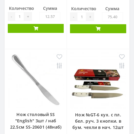
Количество
Сумма
Количество
Сумма
-
+
-
+
Нож столовый SS
Нож №GT-6 кух. с пл.
"English" 3шт / наб
бел. руч. 3 кнопки. в
22.5см SS-20601 (48наб)
бум. чехли в нач. 12шт