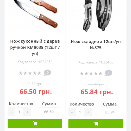
Нож кухонный с дерев
Нож складной 12шт/уп
ручкой КM8035 (12шт /
№875
уп)
Код товара: 1032853
Код товара: 1033466
0
0
93.60 грн.
75.74 грн.
66.50 грн.
65.84 грн.
Количество
Сумма
Количество
Сумма
-
+
-
+