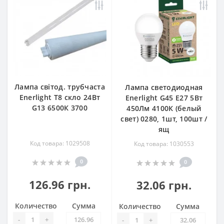
Лампа світод. трубчаста
Лампа светодиодная
Enerlight Т8 скло 24Вт
Enerlight G45 Е27 5Вт
G13 6500К 3700
450Лм 4100К (белый
свет) 0280, 1шт, 100шт /
ящ
Код товара: 1029508
Код товара: 1030553
0
0
126.96 грн.
32.06 грн.
Количество
Сумма
Количество
Сумма
-
+
-
+