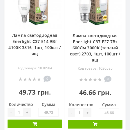
Лампа светодиодная
Лампа светодиодная
Enerlight С37 Е14 9Вт
Enerlight С37 Е27 7Вт
4100К 3816, 1шт, 100шт /
600Лм 3000К (теплый
ящ
свет) 2703, 1шт, 100шт /
ящ
Код товара: 1030584
Код товара: 1030585
0
0
49.73 грн.
46.66 грн.
Количество
Сумма
Количество
Сумма
-
+
-
+