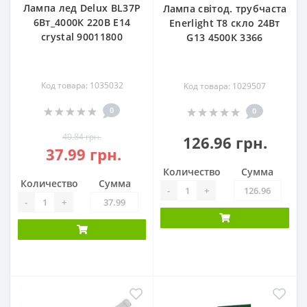
Лампа лед Delux BL37P
Лампа світод. трубчаста
6Вт_4000К 220В Е14
Enerlight Т8 скло 24Вт
crystal 90011800
G13 4500К 3366
Код товара: 1035032
Код товара: 1029507
0
0
40.84 грн.
126.96 грн.
37.99 грн.
Количество
Сумма
Количество
Сумма
-
+
-
+