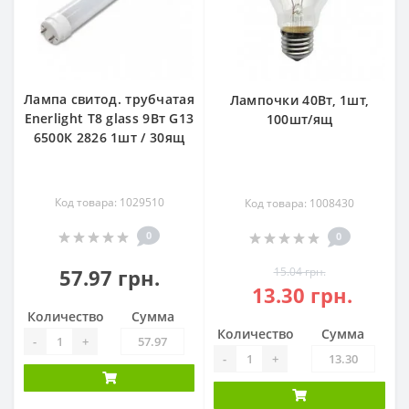
Лампа свитод. трубчатая
Лампочки 40Вт, 1шт,
Enerlight Т8 glass 9Вт G13
100шт/ящ
6500К 2826 1шт / 30ящ
Код товара: 1029510
Код товара: 1008430
0
0
57.97 грн.
15.04 грн.
13.30 грн.
Количество
Сумма
Количество
Сумма
-
+
-
+