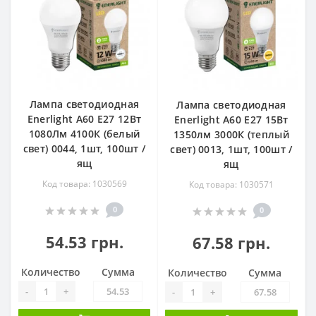
Лампа светодиодная
Лампа светодиодная
Enerlight А60 Е27 12Вт
Enerlight А60 Е27 15Вт
1080Лм 4100К (белый
1350лм 3000К (теплый
свет) 0044, 1шт, 100шт /
свет) 0013, 1шт, 100шт /
ящ
ящ
Код товара: 1030569
Код товара: 1030571
0
0
54.53 грн.
67.58 грн.
Количество
Сумма
Количество
Сумма
-
+
-
+