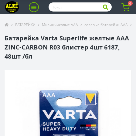
0
БАТАРЕЙКИ
Мизинчиковые ААА
солевые батарейки ААА
Батарейка Varta Superlife желтые ААA
ZINC-CARBON R03 блистер 4шт 6187,
48шт /бл