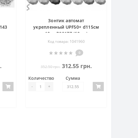
Зонтик автомат
143
укрепленный UPF50+ d115см
10сп R98177 (60шт)
Код товара: 1041960
0
.
312.55 грн.
352.50 грн.
Количество
Сумма
-
+