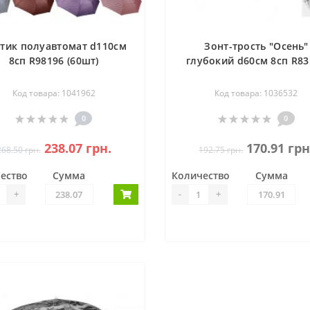
тик полуавтомат d110см
Зонт-трость "Осень"
8сп R98196 (60шт)
глубокий d60см 8сп R83
Код товара: 1041962
Код товара: 1036532
0
0
238.07 грн.
170.91 грн
268.50 грн.
192.75 грн.
ество
Сумма
Количество
Сумма
+
-
+