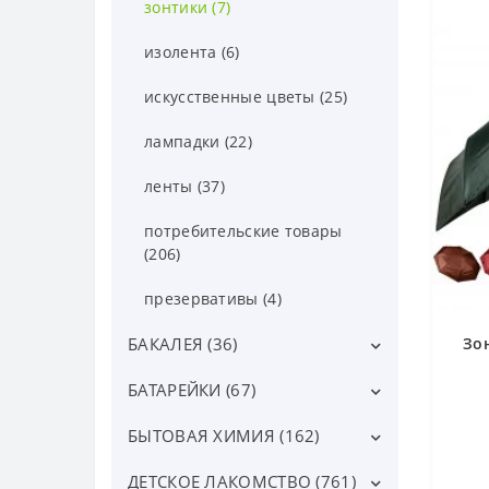
зонтики (7)
изолента (6)
искусственные цветы (25)
лампадки (22)
ленты (37)
потребительские товары
(206)
презервативы (4)
БАКАЛЕЯ (36)
Зо
БАТАРЕЙКИ (67)
Вермишель, лапша (22)
Другая бакалея (6)
БЫТОВАЯ ХИМИЯ (162)
аккумуляторы (2)
Консервы (0)
батарейки таблетки (13)
ДЕТСКОЕ ЛАКОМСТВО (761)
губки для посуды (6)