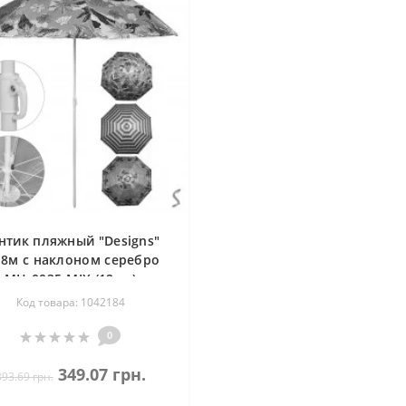
нтик пляжный "Designs"
.8м с наклоном серебро
MH-0035-MIX (12шт)
Код товара: 1042184
0
349.07 грн.
393.69 грн.