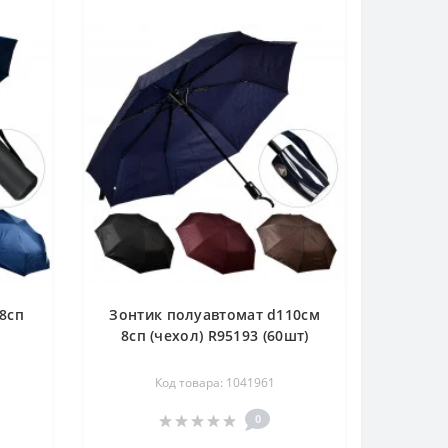
8сп
Зонтик полуавтомат d110см
8сп (чехол) R95193 (60шт)
Код товара: 1041961
0