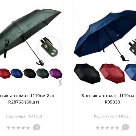
нтик автомат d110см 8сп
Зонтик автомат d110см 
R28768 (60шт)
R95038
Код товара: 1041959
Код товара: 1036528
0
0