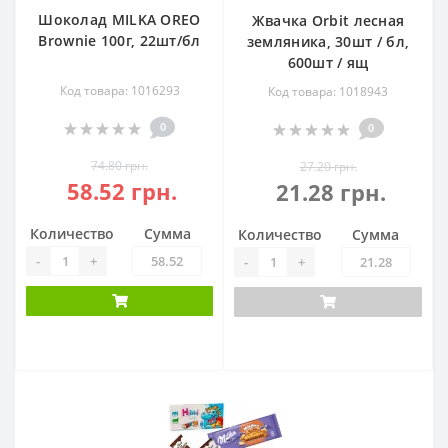
Шоколад MILKA OREO
Жвачка Оrbit лесная
Brownie 100г, 22шт/бл
земляника, 30шт / бл,
600шт / ящ
Код товара: 1016293
Код товара: 1018943
0
0
74.80 грн.
27.20 грн.
58.52 грн.
21.28 грн.
Количество
Сумма
Количество
Сумма
-
+
-
+