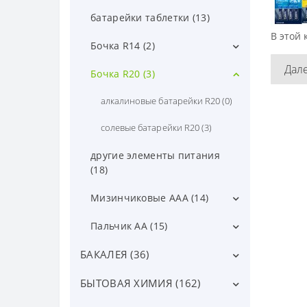
батарейки таблетки (13)
В этой 
Бочка R14 (2)
Дал
алкалиновые батарейки R14 (0)
Бочка R20 (3)
солевые батарейки R14 (2)
алкалиновые батарейки R20 (0)
солевые батарейки R20 (3)
другие элементы питания
(18)
Мизинчиковые ААА (14)
алкалиновые батарейки ААА (9)
Пальчик АА (15)
солевые батарейки ААА (5)
алкалиновые батарейки АА (8)
БАКАЛЕЯ (36)
солевые батарейки АА (7)
БЫТОВАЯ ХИМИЯ (162)
Вермишель, лапша (22)