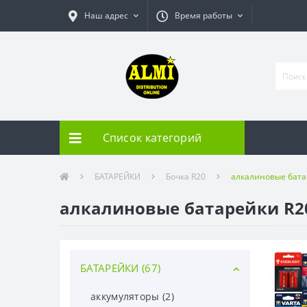
Наш адрес
Время работы
Список категорий
БАТАРЕЙКИ
Бочка R20
алкалиновые бата
алкалиновые батарейки R2
БАТАРЕЙКИ (67)
аккумуляторы (2)