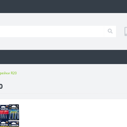
рейки R20
0