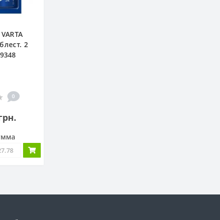
 VARTA
блест. 2
 9348
0
грн.
умма