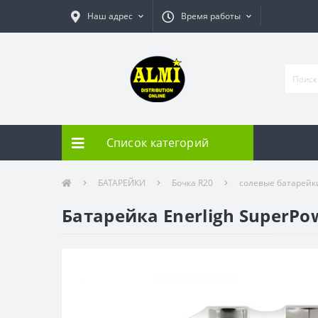
Наш адрес
Время работы
Список категорий
БАТАРЕЙКИ
Бочка R20
солевые батарейк
Батарейка Enerligh SuperPo