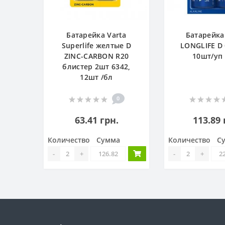
Батарейка Varta
Батарейка
Superlife желтые D
LONGLIFE D 
ZINC-CARBON R20
10шт/уп
блистер 2шт 6342,
12шт /бл
0
63.41 грн.
113.89 
Количество
Сумма
Количество
С
-
+
-
+