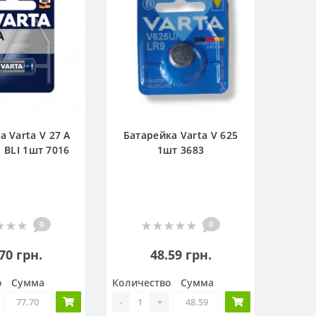
а Varta V 27 A
Батарейка Varta V 625
 BLI 1шт 7016
1шт 3683
0
0
70 грн.
48.59 грн.
о
Сумма
Количество
Сумма
-
+