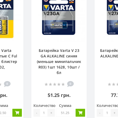
 Varta
Батарейка Varta V 23
Батарейк
тые С Ful
GA ALKALINE синяя
ALKALINE
 блистер
(меньше минипальчик
02,
R03) 1шт 1628, 10шт /
бл
0
0
грн.
51.25 грн.
77.
умма
Количество
Сумма
Количеств
-
+
-
+