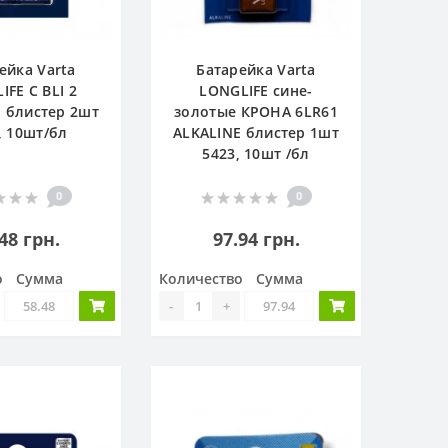
ейка Varta
Батарейка Varta
IFE C BLI 2
LONGLIFE сине-
 блистер 2шт
золотые КРОНА 6LR61
, 10шт/бл
ALKALINE блистер 1шт
5423, 10шт /бл
0
0
48 грн.
97.94 грн.
о
Сумма
Количество
Сумма
-
+