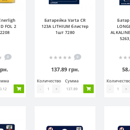
nerligh
Батарейка Varta CR
Батар
 D FOL 2
123А LITHIUM блистер
LONGL
 2208
1шт 7280
ALKALINE
5263
0
0
грн.
137.89 грн.
58.
умма
Количество
Сумма
Количеств
-
+
-
+