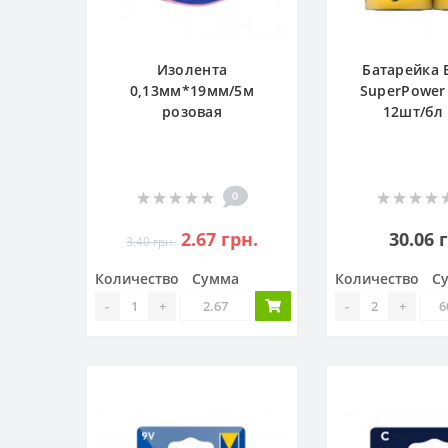
Изолента
Батарейка E
0,13мм*19мм/5м
SuperPower
розовая
12шт/бл
0
2.67 грн.
30.06 
3.40 грн.
Количество
Сумма
Количество
С
-
+
-
+