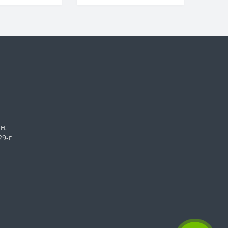
н,
29-г