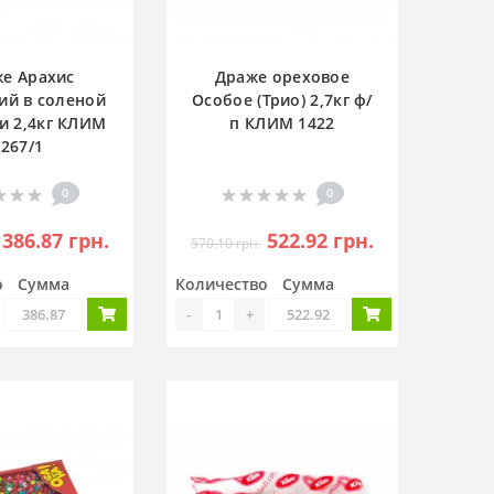
е Арахис
Драже ореховое
ий в соленой
Особое (Трио) 2,7кг ф/
и 2,4кг КЛИМ
п КЛИМ 1422
1267/1
0
0
386.87 грн.
522.92 грн.
570.10 грн.
о
Сумма
Количество
Сумма
-
+