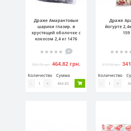
Драже Амарантовые
Драже Ар
шарики глазир. в
йогурте 2,
хрустящей оболочке с
159
кокосом 2,4 кг 1476
0
464.82 грн.
341
506.76 грн.
372.50 грн.
Количество
Сумма
Количество
С
-
+
-
+