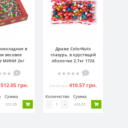
околадное в
Драже ColorNuts
ри весовое
глазурь. в хрустящей
е МИНИ 2кг
оболочке 2.7кг 1726
0
0
512.05 грн.
410.57 грн.
535.59 грн.
о
Сумма
Количество
Сумма
-
+