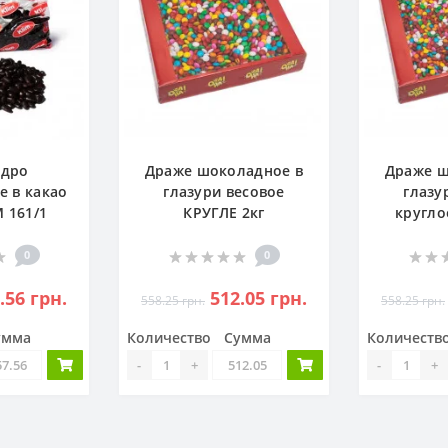
Ядро
Драже шоколадное в
Драже ш
е в какао
глазури весовое
глазу
 161/1
КРУГЛЕ 2кг
кругло
0
0
.56 грн.
512.05 грн.
558.25 грн.
558.25 грн.
умма
Количество
Сумма
Количеств
-
+
-
+