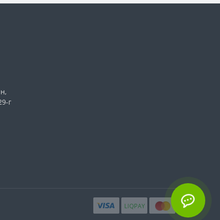
н,
29-г