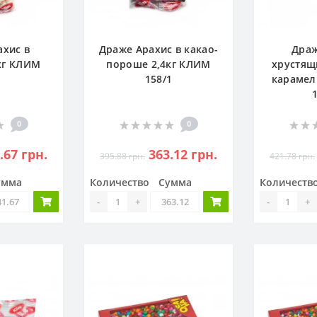
ахис в
Драже Арахис в какао-
Драж
4кг КЛИМ
пороше 2,4кг КЛИМ
хрустящ
158/1
карамел
0
0
.67 грн.
363.12 грн.
395.88 грн.
421.78 грн.
умма
Количество
Сумма
Количеств
-
+
-
+