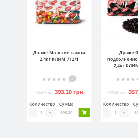
Драже Морские камни
Драже 
2,4кг КЛИМ 712/1
подсолнечно
2,4кг КЛИМ
0
393.20 грн.
357
428.67 грн.
389.82 грн.
Количество
Сумма
Количество
С
-
+
-
+