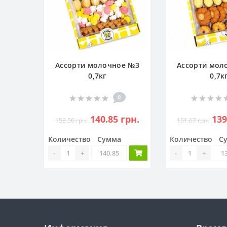
Ассорти молочное №3
Ассорти мол
0,7кг
0,7к
0
140.85 грн.
139
153.56 грн.
151.67 грн.
Количество
Сумма
Количество
С
-
+
-
+