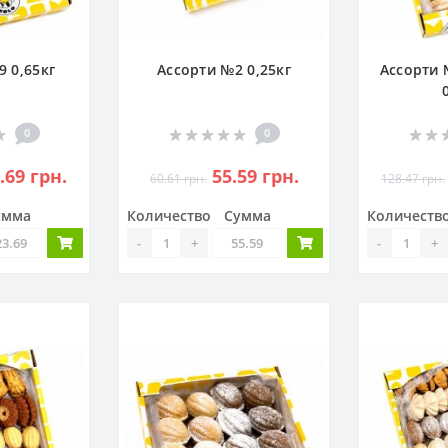
 0,65кг
Ассорти №2 0,25кг
Ассорти
0
0
.69 грн.
55.59 грн.
60.61 грн.
128.47 грн.
умма
Количество
Сумма
Количеств
-
+
-
+