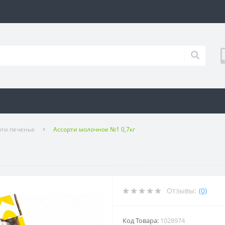
рти печенье
Ассорти молочное №1 0,7кг
Отзывы:
(0)
Код Товара:
1028974