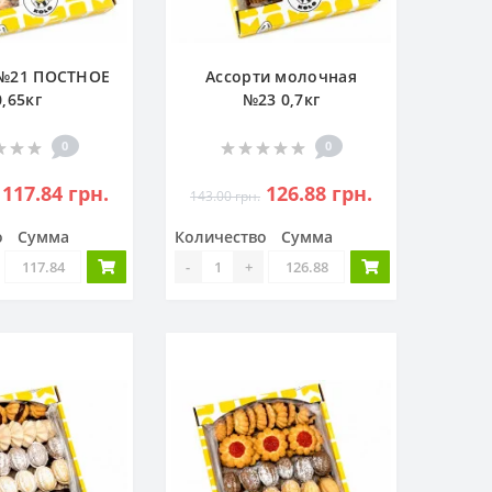
 №21 ПОСТНОЕ
Ассорти молочная
0,65кг
№23 0,7кг
0
0
117.84 грн.
126.88 грн.
143.00 грн.
о
Сумма
Количество
Сумма
-
+