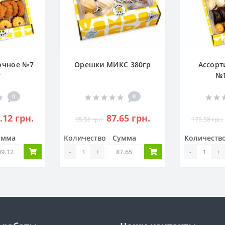
очное №7
Орешки МИКС 380гр
Ассорт
г
№1
0
0
.12 грн.
87.65 грн.
95.56 грн.
175.58 грн.
умма
Количество
Сумма
Количеств
-
+
-
+