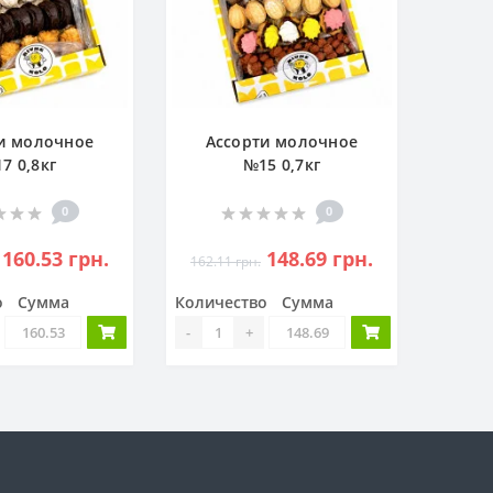
и молочное
Ассорти молочное
7 0,8кг
№15 0,7кг
0
0
160.53 грн.
148.69 грн.
162.11 грн.
о
Сумма
Количество
Сумма
-
+