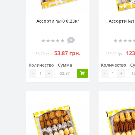
Ассорти №10 0,23кг
Ассорти №19
0
53.87 грн.
123
58.73 грн.
135.89 грн.
Количество
Сумма
Количество
С
-
+
-
+