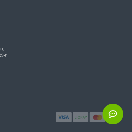
н,
29-г