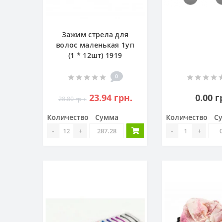
Зажим стрела для
волос маленькая 1уп
(1 * 12шт) 1919
0
23.94 грн.
0.00 г
28.80 грн.
Количество
Сумма
Количество
С
-
+
-
+