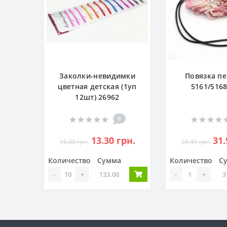
Заколки-невидимки
Повязка п
цветная детская (1уп
5161/5168
12шт) 26962
0
13.30 грн.
31.
16.00 грн.
38.40 грн.
Количество
Сумма
Количество
С
-
+
-
+