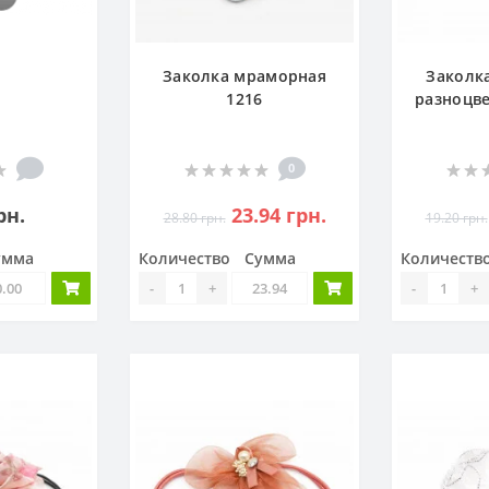
Заколка мраморная
Заколк
1216
разноцве
0
рн.
23.94 грн.
28.80 грн.
19.20 грн.
умма
Количество
Сумма
Количеств
-
+
-
+