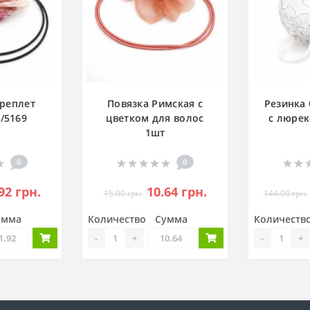
ереплет
Повязка Римская с
Резинка
/5169
цветком для волос
с люрек
1шт
0
0
92 грн.
10.64 грн.
15.00 грн.
144.00 грн.
умма
Количество
Сумма
Количеств
-
+
-
+