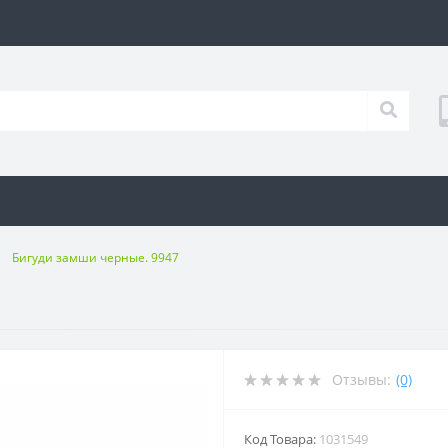
Бигуди замши черные. 9947
7
Отзывы:
(0)
Код Товара:
1031549