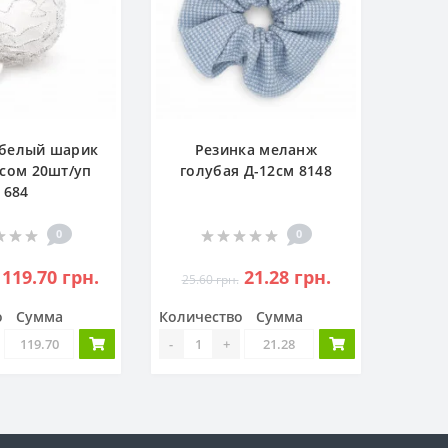
 белый шарик
Резинка меланж
сом 20шт/уп
голубая Д-12см 8148
684
0
0
119.70 грн.
21.28 грн.
25.60 грн.
о
Сумма
Количество
Сумма
-
+