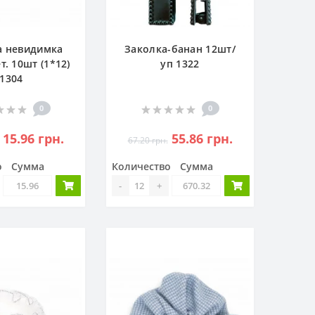
а невидимка
Заколка-банан 12шт/
т. 10шт (1*12)
уп 1322
1304
0
0
15.96 грн.
55.86 грн.
67.20 грн.
о
Сумма
Количество
Сумма
-
+