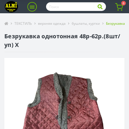
0
ТЕКСТИЛЬ
верхняя одежда
бушлаты, куртки
Безрукавка о
Безрукавка однотонная 48р-62р.(8шт/
уп) Х