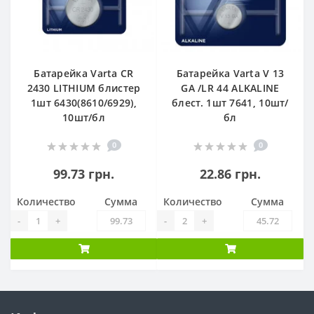
Батарейка Varta CR
Батарейка Varta V 13
2430 LITHIUM блистер
GA /LR 44 ALKALINE
1шт 6430(8610/6929),
блест. 1шт 7641, 10шт/
10шт/бл
бл
0
0
99.73 грн.
22.86 грн.
Количество
Сумма
Количество
Сумма
-
+
-
+