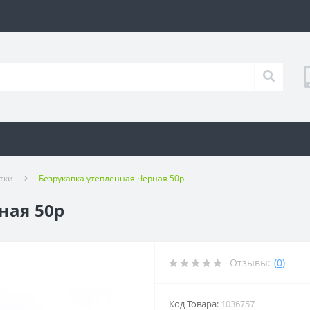
тки
Безрукавка утепленная Черная 50р
ная 50р
Отзывы:
(0)
Код Товара:
1036757