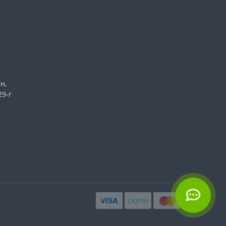
н,
29-г