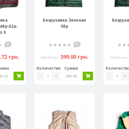
авка
Безрукавка Зеленая
Безрука
48р-62р.
58р
) Х
0
0
.72 грн.
399.00 грн.
450.00 грн.
450.00 грн.
умма
Количество
Сумма
Количеств
-
+
-
+