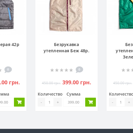
Серая 42р
Безрукавка
Без
утепленная Беж 48р.
утеплен
Зеле
0
0
.00 грн.
399.00 грн.
450.00 грн.
450.00 грн.
умма
Количество
Сумма
Количеств
-
+
-
+