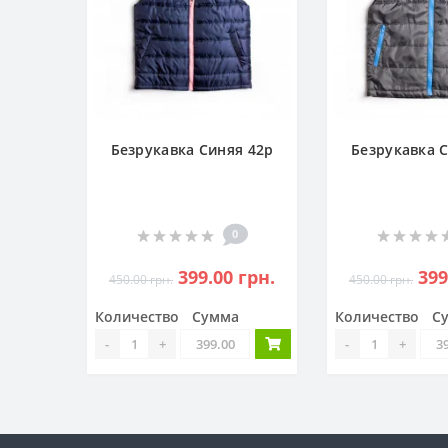
Безрукавка Синяя 42р
Безрукавка 
0
399.00 грн.
399
450.00 грн.
450.00 грн.
Количество
Сумма
Количество
С
-
+
-
+