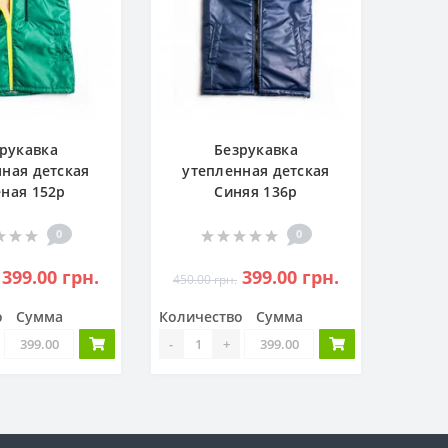
рукавка
Безрукавка
ная детская
утепленная детская
ная 152р
Синяя 136р
0
0
399.00 грн.
399.00 грн.
450.00 грн.
о
Сумма
Количество
Сумма
-
+