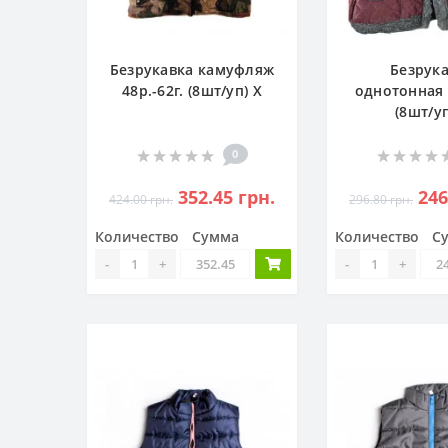
Безрукавка камуфляж
Безрук
48р.-62г. (8шт/уп) Х
однотонная 
(8шт/уп
0
352.45 грн.
246
424.00 грн.
296.80 грн.
Количество
Сумма
Количество
С
-
+
-
+