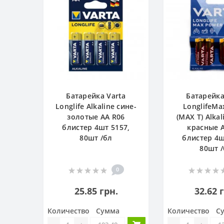
Батарейка Varta
Батарейка
Longlife Alkaline сине-
LonglifeM
золотые АА R06
(MAX T) Alkal
блистер 4шт 5157,
красные 
80шт /бл
блистер 4ш
80шт 
0
25.85 грн.
32.62 
Количество
Сумма
Количество
С