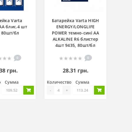
ейка Varta
Батарейка Varta HIGH
AA блис.4 шт
ENERGY/LONGLIFE
 80шт/бл
POWER темно-сині AA
ALKALINE R6 блистер
4шт 9435, 80шт/бл
0
0
38 грн.
28.31 грн.
о
Сумма
Количество
Сумма
-
+