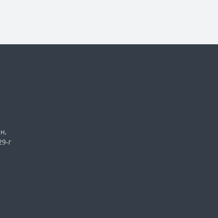
н,
29-г