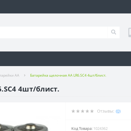
тарейки АА
Батарейка щелочная АА LR6.SC4 4шт/блист.
.SC4 4шт/блист.
Отзывы:
(0)
Код Товара:
1024362