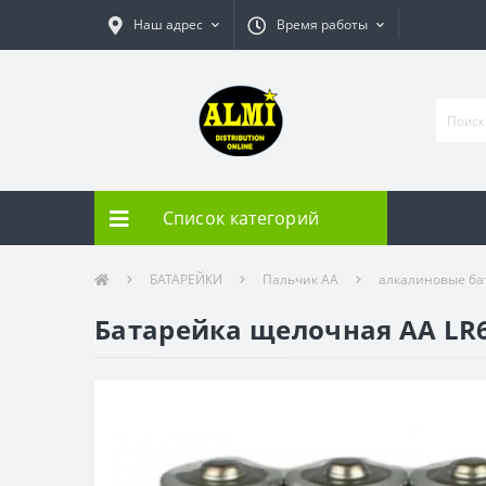
Наш адрес
Время работы
Список категорий
БАТАРЕЙКИ
Пальчик АА
алкалиновые ба
Батарейка щелочная АА LR6