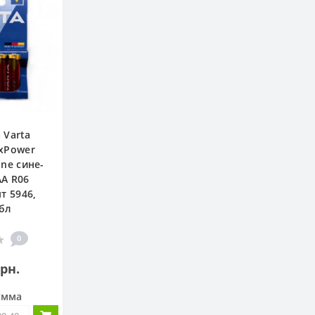
 Varta
axPower
ine сине-
АА R06
т 5946,
/бл
0
грн.
умма