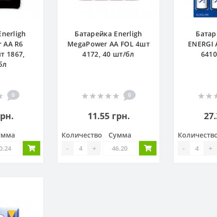
nerligh
Батарейка Enerligh
Батар
 АА R6
MegaPower АА FOL 4шт
ENERGI 
т 1867,
4172, 40 шт/бл
6410
бл
0
0
грн.
11.55 грн.
27.
умма
Количество
Сумма
Количеств
-
+
-
+