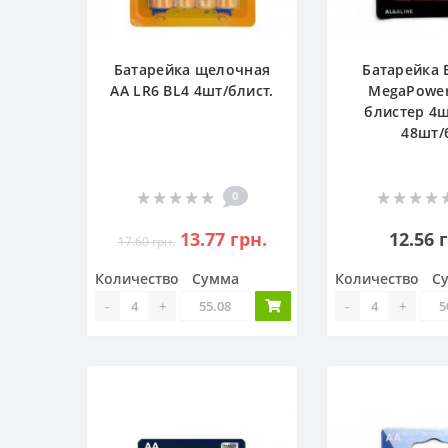
Батарейка щелочная
Батарейка E
АА LR6 BL4 4шт/блист.
MegaPower
блистер 4ш
48шт/
0
13.77 грн.
12.56 
17.60 грн.
Количество
Сумма
Количество
С
-
+
-
+