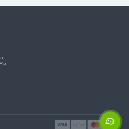
н,
29-г