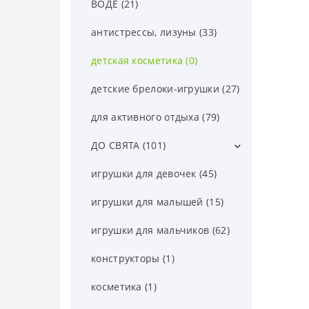
ВОДЕ (21)
басейны (6)
антистрессы, лизуны (33)
игрушки для отдыха на воде (13)
детская косметика (0)
круги (2)
детские брелоки-игрушки (27)
матрасы (0)
для активного отдыха (79)
ДО СВЯТА (101)
воздушные шарики (24)
игрушки для девочек (45)
декор (29)
игрушки для малышей (15)
открытки (2)
игрушки для мальчиков (62)
свечи (46)
конструкторы (1)
косметика (1)