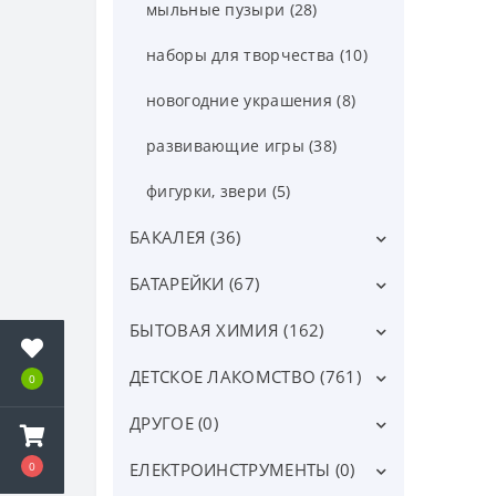
мыльные пузыри (28)
наборы для творчества (10)
новогодние украшения (8)
развивающие игры (38)
фигурки, звери (5)
БАКАЛЕЯ (36)
БАТАРЕЙКИ (67)
Вермишель, лапша (22)
Другая бакалея (6)
БЫТОВАЯ ХИМИЯ (162)
аккумуляторы (2)
Консервы (0)
батарейки таблетки (13)
ДЕТСКОЕ ЛАКОМСТВО (761)
губки для посуды (6)
0
каши (0)
Коржи и заготовки (7)
Бочка R14 (2)
для дезинфекции и чистки
ДРУГОЕ (0)
Драже (79)
труб (14)
консервированные овощи (0)
Макароны (1)
алкалиновые батарейки R14 (0)
Бочка R20 (3)
драже витамин С (8)
Другие сладости (26)
ЕЛЕКТРОИНСТРУМЕНТЫ (0)
другое (0)
0
освежители воздуха (15)