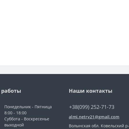
 работы
Наши контакты
+38(099) 252-71-73
Понедельник - Пятница
8:00 - 18:00
almi.netrv21@gmail.com
Суббота - Воскресенье
выходной
Волынская обл. Ковельский р-