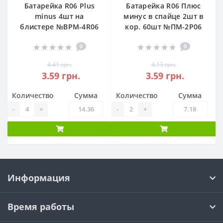
Батарейка R06 Plus
Батарейка R06 Плюс
minus 4шт на
минус в спайце 2шт в
блистере №BPM-4R06
кор. 60шт №ПМ-2Р06
0
0
4.41 грн.
4.13 грн.
3.59 грн.
3.59 грн.
Количество
Сумма
Количество
Сумма
-
+
-
+
Информация
Время работы