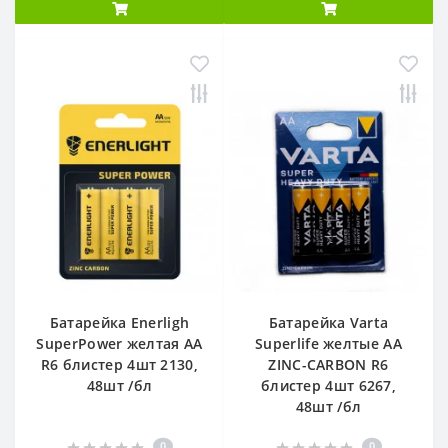
Батарейка Enerligh
Батарейка Varta
SuperPower желтая АА
Superlife желтые АА
R6 блистер 4шт 2130,
ZINC-CARBON R6
48шт /бл
блистер 4шт 6267,
48шт /бл
0
0