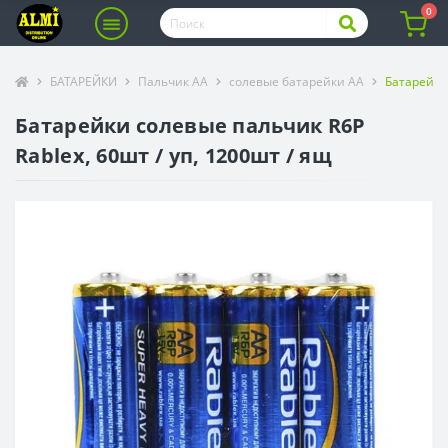
0
БАТАРЕЙКИ
Пальчик АА
солевые батарейки АА
Батарейки 
Батарейки солевые пальчик R6Р
Rablex, 60шт / уп, 1200шт / ящ