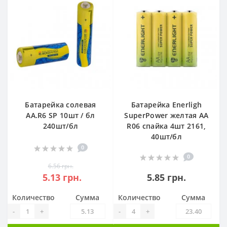
Батарейка солевая
Батарейка Enerligh
АА.R6 SP 10шт / бл
SuperPower желтая АА
240шт/бл
R06 спайка 4шт 2161,
40шт/бл
0
0
6.56 грн.
5.13 грн.
5.85 грн.
Количество
Сумма
Количество
Сумма
-
+
-
+