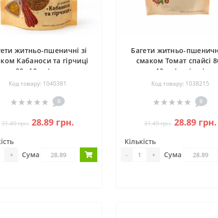
гети житньо-пшеничні зі
Багети житньо-пшеничні
ком Кабаноси та гірчиці
смаком Томат спайсі 8
80г 10шт/ящ
10шт/ящ (шт.)
Код товару: 1040381
Код товару: 1038215
0
0
28.89 грн.
28.89 грн.
31.49 грн.
31.49 грн.
ість
Кількість
Сума
Сума
+
-
+