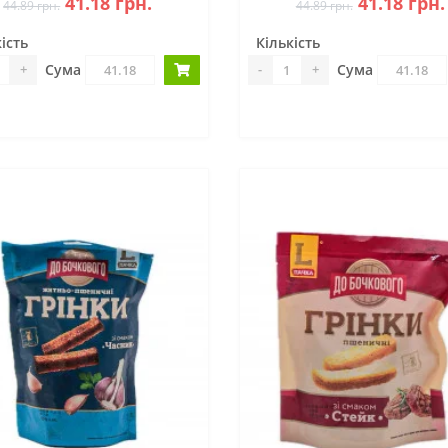
41.18 грн.
41.18 грн.
44.89 грн.
44.89 грн.
ість
Кількість
Сума
Сума
+
-
+