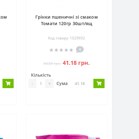
ком
Грінки пшеничні зі смаком
щ
Томати 120гр 30шт/ящ
Код товару: 1029692
0
41.18 грн.
44.89 грн.
Кількість
Сума
-
+