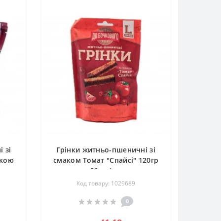
 зі
Грінки житньо-пшеничні зі
икою
смаком Томат "Спайсі" 120гр
30шт/ящ
Код товару: 1029689
0