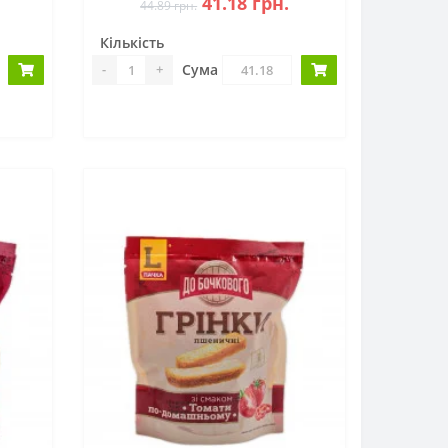
41.18 грн.
44.89 грн.
Кількість
Сума
-
+