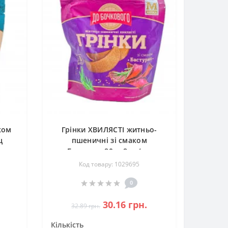
ком
Грінки ХВИЛЯСТІ житньо-
щ
пшеничні зі смаком
Бастурма 80гр 8шт/ящ
Код товару: 1029695
0
30.16 грн.
32.89 грн.
Кількість