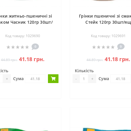
інки житньо-пшеничні зі
Грінки пшеничні зі сма
аком Часник 120гр 30шт/
Стейк 120гр 30шт/я
ящ
Код товару: 1029690
Код товару: 1029691
0
0
41.18 грн.
41.18 грн.
44.89 грн.
44.89 грн.
ість
Кількість
Сума
Сума
+
-
+