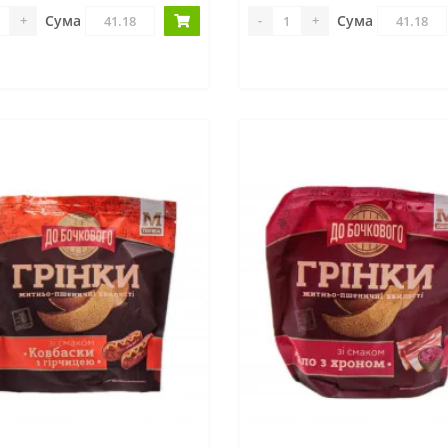
Сума
Сума
+
-
+