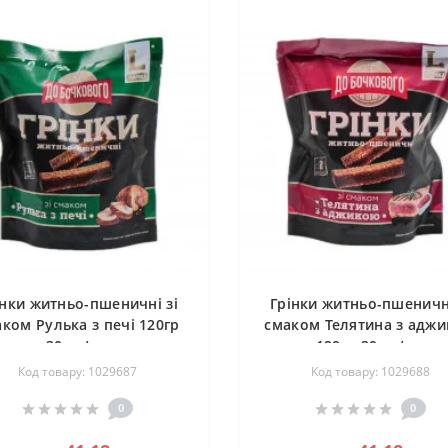
інки житньо-пшеничні зі
Грінки житньо-пшеничні
ком Рулька з печі 120гр
смаком Телятина з адж
30шт/ящ
120гр 30шт/ящ
Код товару: 1029687
Код товару: 1029688
0
0