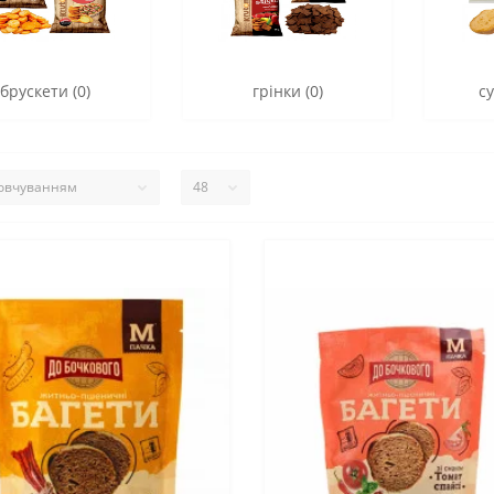
брускети (0)
грінки (0)
с