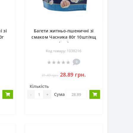
 зі
Багети житньо-пшеничні зі
0г
смаком Часника 80г 10шт/ящ
(шт.)
Код товару: 1038216
0
28.89 грн.
31.49 грн.
Кількість
Сума
-
+