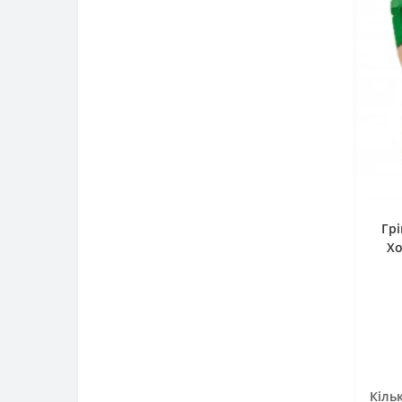
фарба (152)
шкарпетки чол.зимові (4)
цвяхи, саморізи (27)
Гр
Хо
Кільк