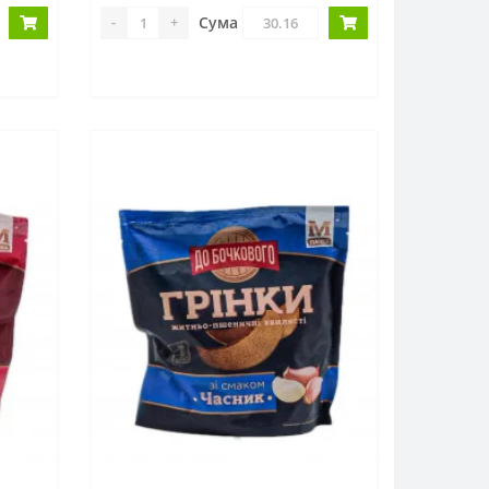
Сума
-
+