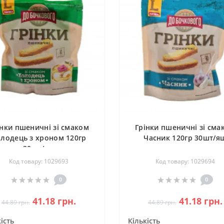
інки пшеничні зі смаком
Грінки пшеничні зі сма
лодець з хроном 120гр
Часник 120гр 30шт/я
30шт/ящ
Код товару: 1029693
Код товару: 1029694
0
0
41.18 грн.
41.18 грн.
44.89 грн.
44.89 грн.
ість
Кількість