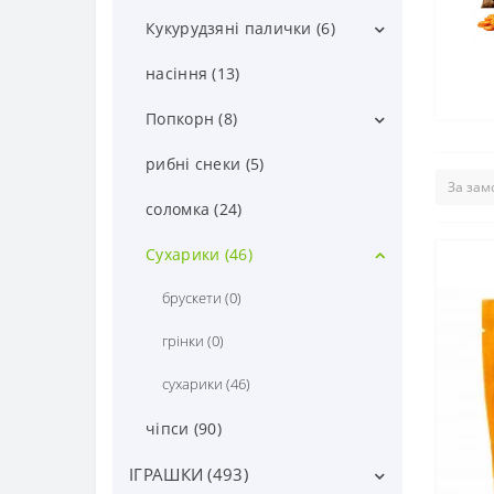
Кукурудзяні палички (6)
кукур. пал. з сюрпризом (3)
насіння (13)
кукур. паличкі солодкі (3)
Попкорн (8)
для мікрохвильовки (0)
рибні снеки (5)
попкорн солодкий (3)
соломка (24)
попкорн солоний (5)
Сухарики (46)
брускети (0)
грінки (0)
сухарики (46)
чіпси (90)
ІГРАШКИ (493)