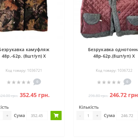
Безрукавка камуфляж
Безрукавка однотонн
48р.-62р. (8шт/уп) Х
48р-62р.(8шт/уп) Х
Код товару: 1036721
Код товару: 1036722
0
0
352.45 грн.
246.72 грн
424.00 грн.
296.80 грн.
ість
Кількість
Сума
Сума
+
-
+