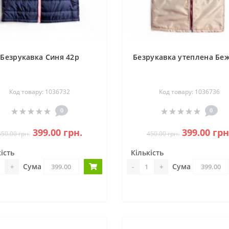
Безрукавка Синя 42р
Безрукавка утеплена Беж
Код товару: 1036732
Код товару: 1036736
0
0
399.00 грн.
399.00 грн
450.00 грн.
450.00 грн.
ість
Кількість
Сума
Сума
+
-
+