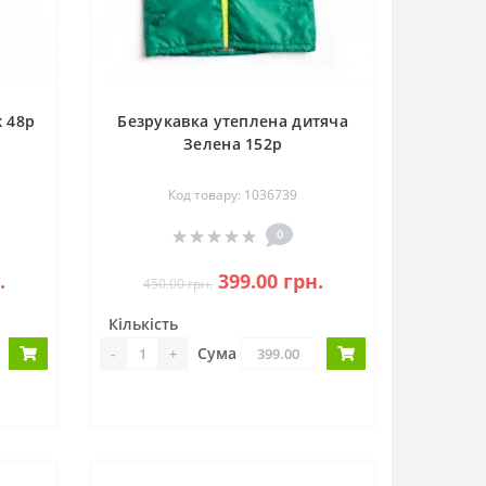
 48р
Безрукавка утеплена дитяча
Зелена 152р
Код товару: 1036739
0
.
399.00 грн.
450.00 грн.
Кількість
Сума
-
+