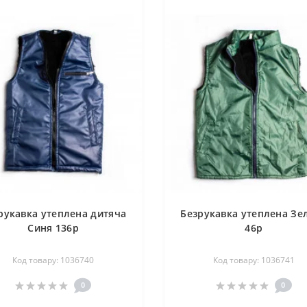
рукавка утеплена дитяча
Безрукавка утеплена Зе
Синя 136р
46р
Код товару: 1036740
Код товару: 1036741
0
0