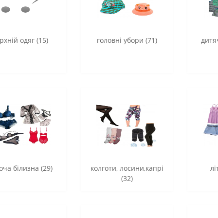
рхній одяг (15)
головні убори (71)
дитя
оча білизна (29)
колготи, лосини,капрі
лі
(32)