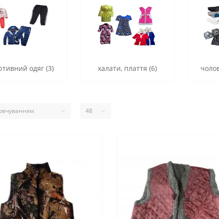
ртивний одяг (3)
халати, плаття (6)
чолов