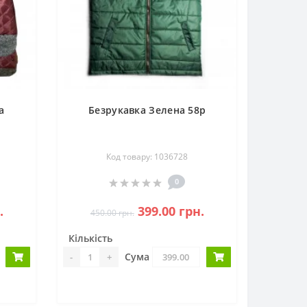
а
Безрукавка Зелена 58р
Код товару: 1036728
0
.
399.00 грн.
450.00 грн.
Кількість
Сума
-
+