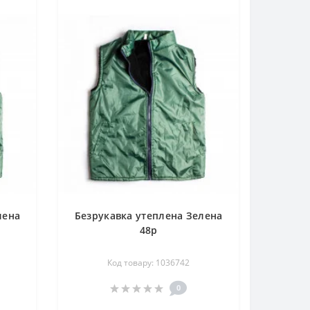
лена
Безрукавка утеплена Зелена
48р
Код товару: 1036742
0