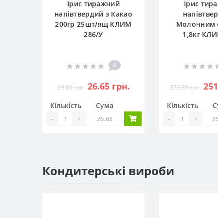
Ірис тиражний
Ірис тир
напівтвердий з Какао
напівтве
200гр 25шт/ящ КЛИМ
Молочним 
286/У
1,8кг КЛ
0
26.65 грн.
251
29.06 грн.
273.89 грн.
Кількість
Сума
Кількість
С
-
+
-
+
Кондитерські вироби