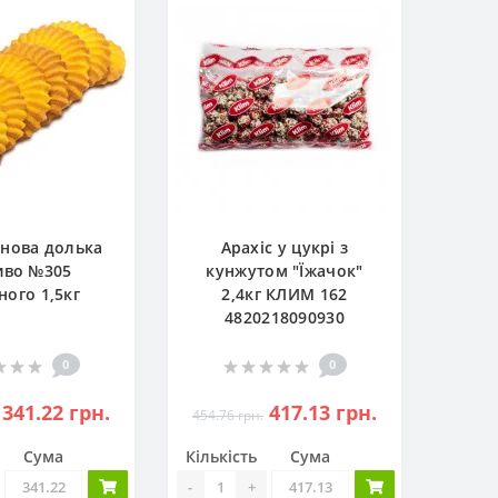
нова долька
Арахіс у цукрі з
иво №305
кунжутом "Їжачок"
ого 1,5кг
2,4кг КЛИМ 162
4820218090930
0
0
341.22 грн.
417.13 грн.
454.76 грн.
Сума
Кількість
Сума
-
+