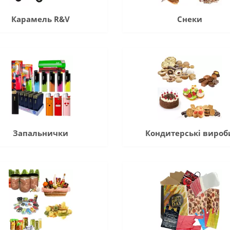
Карамель R&V
Снеки
Запальнички
Кондитерські вироб