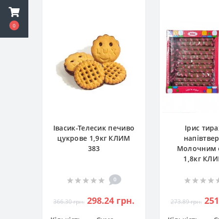
0
Івасик-Телесик печиво
Ірис тир
цукрове 1,9кг КЛИМ
напівтве
383
Молочним 
1,8кг КЛ
0
298.24 грн.
251
366.30 грн.
273.89 грн.