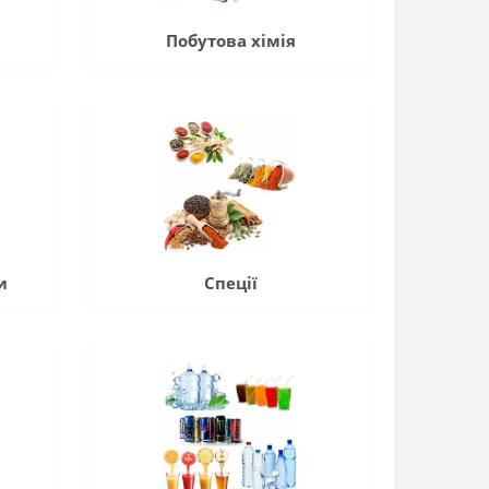
Побутова хімія
и
Спеції