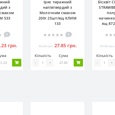
ажний
Ірис тиражний
Бісквіт 
рдий з
напівтвердий з
STRAWBE
смаком
Молочним смаком
пол
ИМ 533
200г 25шт/ящ КЛИМ
начинко
133
ящ 872
0
0
.23 грн.
27.85 грн.
30.36 грн.
89.02 грн.
ума
Кількість
Сума
Кількість
-
+
-
+