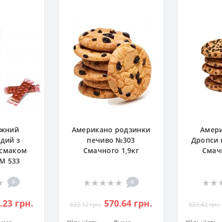
ажний
Американо родзинки
Амер
рдий з
печиво №303
Дропси 
смаком
Смачного 1,9кг
Смачн
ИМ 533
0
0
.23 грн.
570.64 грн.
622.12 грн.
622.42 грн.