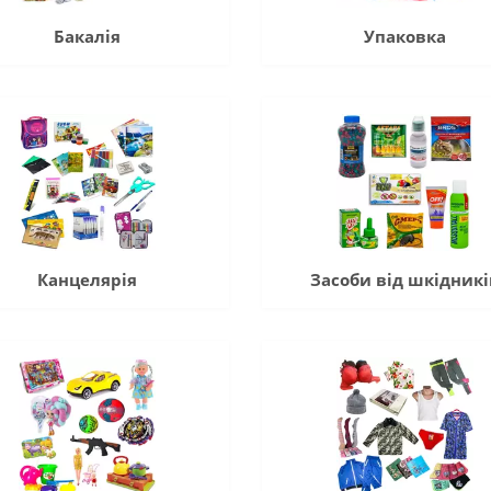
Бакалія
Упаковка
Канцелярія
Засоби від шкідникі