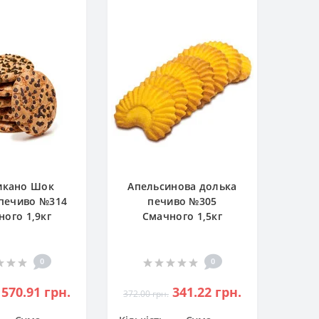
икано Шок
Апельсинова долька
печиво №314
печиво №305
ого 1,9кг
Смачного 1,5кг
0
0
570.91 грн.
341.22 грн.
372.00 грн.