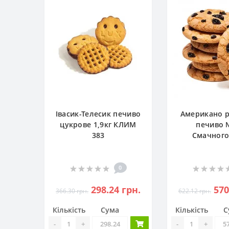
Івасик-Телесик печиво
Американо 
цукрове 1,9кг КЛИМ
печиво 
383
Смачного
0
298.24 грн.
570
366.30 грн.
622.12 грн.
Кількість
Сума
Кількість
С
-
+
-
+