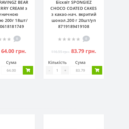
CRAVINGZ BEAR
Бісквіт SPONGIEZ
RRY CREAM з
CHOCO COATED CAKES
уничною
з какао-нач. вкритий
ю 200г 18шт/
шокол.200 г 20шт/уп
0618181749
8719189419108
0
0
64.00 грн.
83.79 грн.
116.55 грн.
Сума
Кількість
Сума
-
+