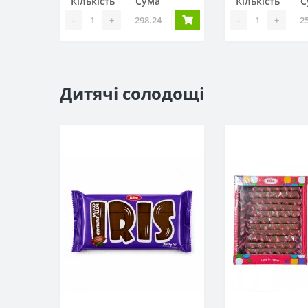
Кількість
Сума
Кількість
С
-
+
-
+
Дитячі солодощі