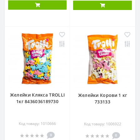
Желейки Клякса TROLLI
Желейки Корови 1 кг
1кг 8436036189730
733133
Код товару: 1010666
Код товару: 1006922
0
0