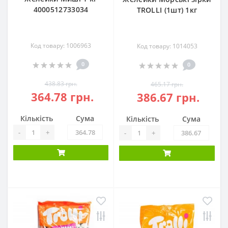
4000512733034
TROLLI (1шт) 1кг
Код товару: 1006963
Код товару: 1014053
0
0
438.83 грн.
465.17 грн.
364.78 грн.
386.67 грн.
Кількість
Сума
Кількість
Сума
-
+
-
+