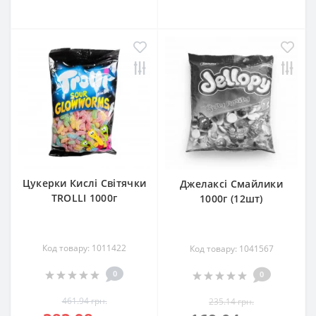
Цукерки Кислі Світячки
Джелаксі Смайлики
TROLLI 1000г
1000г (12шт)
Код товару: 1011422
Код товару: 1041567
0
0
461.94 грн.
235.14 грн.