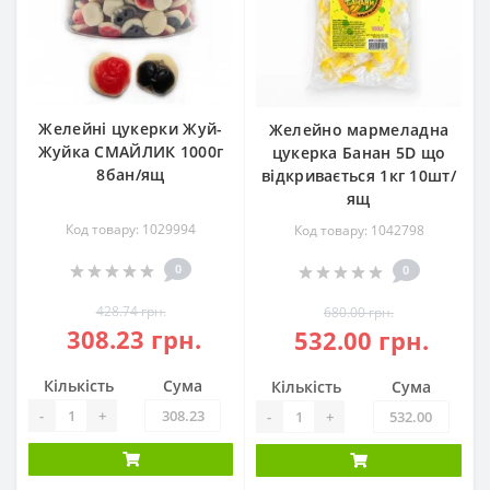
Желейні цукерки Жуй-
Желейно мармеладна
Жуйка СМАЙЛИК 1000г
цукерка Банан 5D що
8бан/ящ
відкривається 1кг 10шт/
ящ
Код товару: 1029994
Код товару: 1042798
0
0
428.74 грн.
680.00 грн.
308.23 грн.
532.00 грн.
Кількість
Сума
Кількість
Сума
-
+
-
+