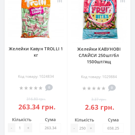
Желейки Кавун TROLLI 1
Желейки КАВУНОВІ
кг
СЛАЙСИ 250шт/бл
1500шт/ящ
Код товару: 1024834
Код товару: 1029884
0
0
316.80 грн.
3.37 грн.
263.34 грн.
2.63 грн.
Кількість
Сума
Кількість
Сума
-
+
-
+