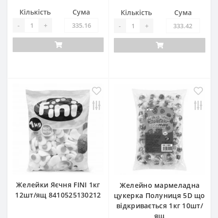
Кількість
Сума
Кількість
Сума
-
+
-
+
Желейки Яєчня FINI 1кг
Желейно мармеладна
12шт/ящ 8410525130212
цукерка Полуниця 5D що
відкривається 1кг 10шт/
ящ