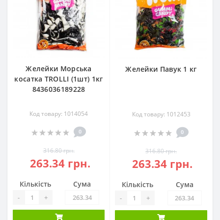
Желейки Морська
Желейки Павук 1 кг
косатка TROLLI (1шт) 1кг
8436036189228
Код товару: 1014054
Код товару: 1012453
0
0
316.80 грн.
316.80 грн.
263.34 грн.
263.34 грн.
Кількість
Сума
Кількість
Сума
-
+
-
+