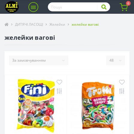
0
ДИТЯЧІ ЛАСОЩІ
Желейки
желейки вагові
желейки вагові