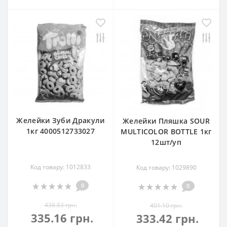
Желейки Зуби Дракули
Желейки Пляшка SOUR
1кг 4000512733027
MULTICOLOR BOTTLE 1кг
12шт/уп
Код товару: 1012833
Код товару: 1029890
0
0
438.83 грн.
401.10 грн.
335.16 грн.
333.42 грн.