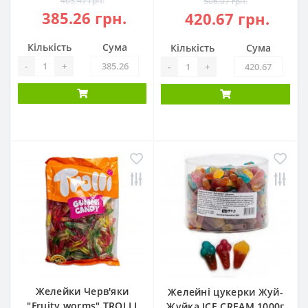
463.47 грн.
506.07 грн.
385.26 грн.
420.67 грн.
Кількість
Сума
Кількість
Сума
-
+
-
+
Желейки Черв'яки
Желейні цукерки Жуй-
"Fruity worms" TROLLI
Жуйка ICE CREAM 1000г