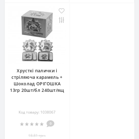
Хрусткі палички і
стріляюча карамель +
Шоколад ОРІГОШКА
13гр 20шт/бл 240шт/ящ
Код товару: 1038067
0
18.81 грн.