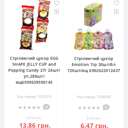
Стріляючий цукор EGG
Стріляючий цукор
SHAPE JELLY CUP and
Emotion 7гр 30шт/бл
Popping Candy 27г 24шт/
720шт/ящ 6902622012437
уп,288шт/
ящ6939639500145
Код товару: 1025414
Код товару: 1028008
0
0
19.92 грн.
8.26 грн.
13.86 грн.
6.47 грн.