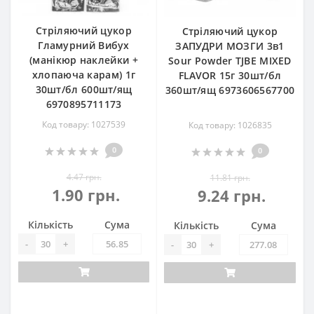
Стріляючий цукор
Стріляючий цукор
Гламурний Вибух
ЗАПУДРИ МОЗГИ 3в1
(манікюр наклейки +
Sour Powder TJBE MIXED
хлопаюча карам) 1г
FLAVOR 15г 30шт/бл
30шт/бл 600шт/ящ
360шт/ящ 6973606567700
6970895711173
Код товару: 1027539
Код товару: 1026835
0
0
4.47 грн.
11.81 грн.
1.90 грн.
9.24 грн.
Кількість
Сума
Кількість
Сума
-
+
-
+