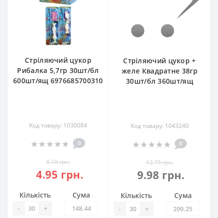
Стріляючий цукор
Стріляючий цукор +
Рибалка 5,7гр 30шт/бл
желе Квадратне 38гр
600шт/ящ 6976685700310
30шт/бл 360шт/ящ
Код товару: 1030084
Код товару: 1043240
0
0
8.18 грн.
12.75 грн.
4.95 грн.
9.98 грн.
Кількість
Сума
Кількість
Сума
-
+
-
+