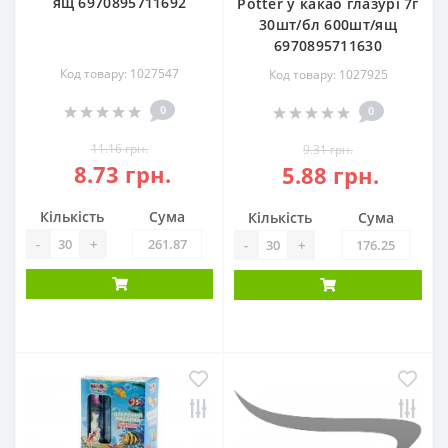
ящ 6970895711692
Potter у какао глазурі 7г
30шт/бл 600шт/ящ
6970895711630
Код товару: 1027547
Код товару: 1027925
0
0
11.16 грн.
9.31 грн.
8.73 грн.
5.88 грн.
Кількість
Сума
Кількість
Сума
-
+
-
+