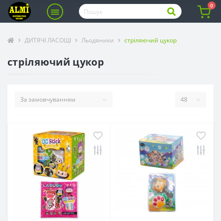
0
ДИТЯЧІ ЛАСОЩІ
Льодяники
стріляючий цукор
стріляючий цукор