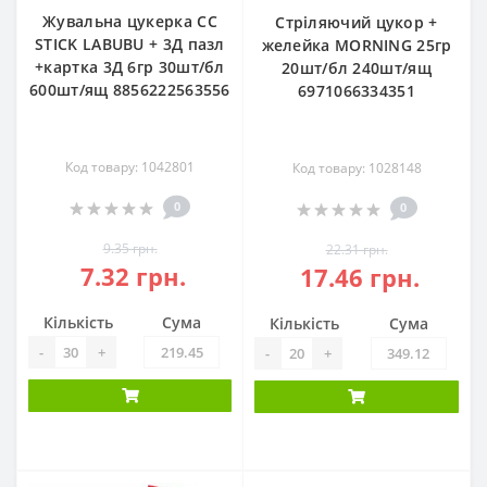
Жувальна цукерка CC
Стріляючий цукор +
STICK LABUBU + 3Д пазл
желейка MORNING 25гр
+картка 3Д 6гр 30шт/бл
20шт/бл 240шт/ящ
600шт/ящ 8856222563556
6971066334351
Код товару: 1042801
Код товару: 1028148
0
0
9.35 грн.
22.31 грн.
7.32 грн.
17.46 грн.
Кількість
Сума
Кількість
Сума
-
+
-
+