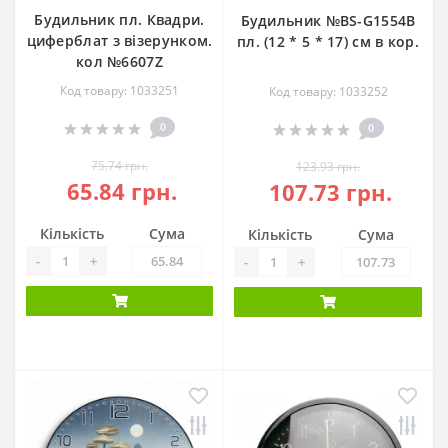
Будильник пл. Квадри.
Будильник №BS-G1554B
циферблат з візерунком.
пл. (12 * 5 * 17) см в кор.
кол №6607Z
Код товару: 1033251
Код товару: 1033252
0
0
75.74 грн.
123.93 грн.
65.84 грн.
107.73 грн.
Кількість
Сума
Кількість
Сума
-
+
-
+