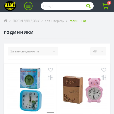
0
ПОСУД ДЛЯ ДОМУ
для інтер'єру
годинники
годинники