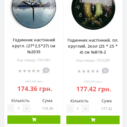
Годинник настінний
Годинник настінний. пл.
кругл. (27*2,5*27) см
круглий. 2кол (25 * 25 *
№2035
4) см №В18-2
Код товару: 1041081
Код товару: 1033280
0
0
200.58 грн.
209.99 грн.
174.36 грн.
177.42 грн.
Кількість
Сума
Кількість
Сума
-
+
-
+