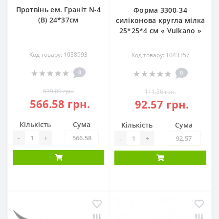
Протвінь ем. Граніт N-4
Форма 3300-34
(В) 24*37см
силіконова кругла мілка
25*25*4 см « Vulkano »
Код товару: 1038993
Код товару: 1043357
0
0
639.00 грн.
111.36 грн.
566.58 грн.
92.57 грн.
Кількість
Сума
Кількість
Сума
-
+
-
+