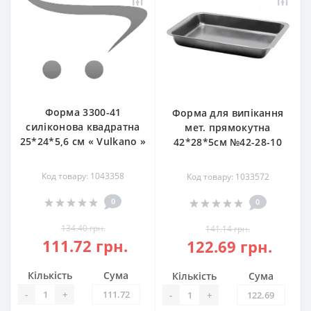
Форма 3300-41
Форма для випікання
силіконова квадратна
мет. прямокутна
25*24*5,6 см « Vulkano »
42*28*5см №42-28-10
Код товару: 1043358
Код товару: 1033572
0
0
134.40 грн.
141.14 грн.
111.72 грн.
122.69 грн.
Кількість
Сума
Кількість
Сума
-
+
-
+