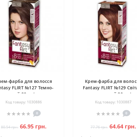
рем-фарба для волосся
Крем-фарба для волос
ntasy FLIRT №127 Темно-
Fantasy FLIRT №129 Світ
русий 20шт/ящ
коричневий 20шт/я
Код товару: 1030886
Код товару: 1030887
0
0
66.95 грн.
64.64 грн.
80.54 грн.
77.76 грн.