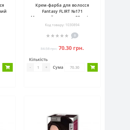
ся
Крем-фарба для волосся
ний
Fantasy FLIRT №171
Молочний шоколад 20шт/ящ
3800213308675
Код товару: 1030894
0
70.30 грн.
84.58 грн.
Кількість
Сума
-
+