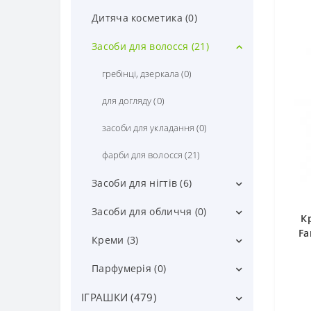
антисептики (0)
Дитяча косметика (0)
Засоби для волосся (21)
гребінці, дзеркала (0)
для догляду (0)
засоби для укладання (0)
фарби для волосся (21)
Засоби для нігтів (6)
інструменти для манікюра (4)
Засоби для обличчя (0)
К
Fa
засоби для зняття лаку (2)
для макіяжу (0)
Креми (3)
лаки (0)
креми (3)
Парфумерія (0)
дитяча парфумерія (0)
ІГРАШКИ (479)