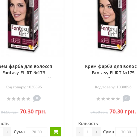
рем-фарба для волосся
Крем-фарба для волос
Fantasy FLIRT №173
Fantasy FLIRT №175
нтенсивно-коричневий
Натуральний шоколад 2
20шт/ящ
ящ
Код товару: 1030895
Код товару: 1030896
0
0
70.30 грн.
70.30 грн.
84.58 грн.
84.58 грн.
ість
Кількість
Сума
Сума
+
-
+