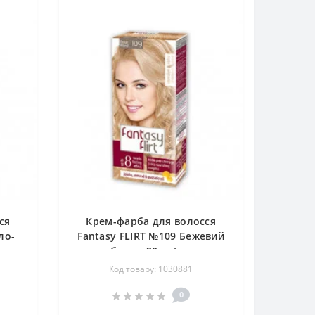
ся
Крем-фарба для волосся
ло-
Fantasy FLIRT №109 Бежевий
щ
блонд 20шт/ящ
Код товару: 1030881
0