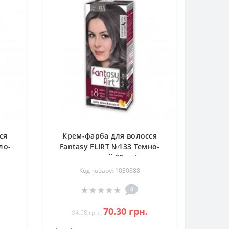
ся
Крем-фарба для волосся
ло-
Fantasy FLIRT №133 Темно-
щ
пепельний 20шт/ящ
3800213308675
Код товару: 1030888
0
70.30 грн.
84.58 грн.