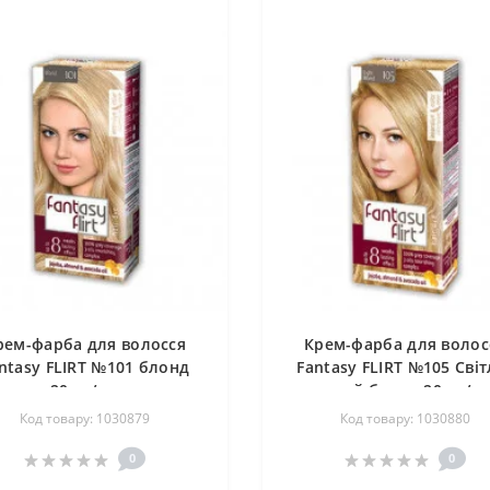
рем-фарба для волосся
Крем-фарба для волос
ntasy FLIRT №101 блонд
Fantasy FLIRT №105 Світ
20шт/ящ
русий блонд 20шт/я
Код товару: 1030879
Код товару: 1030880
0
0