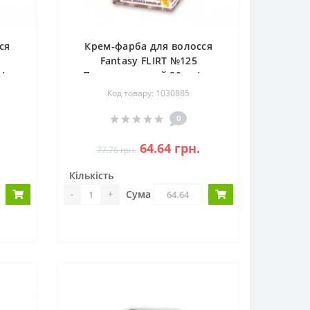
ся
Крем-фарба для волосся
Fantasy FLIRT №125
т/ящ
Пепельно-русий 20шт/ящ
Код товару: 1030885
0
64.64 грн.
77.76 грн.
Кількість
Сума
-
+