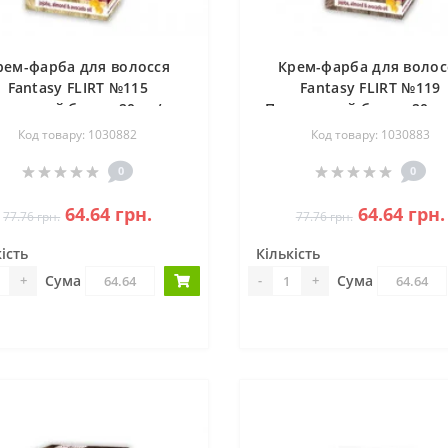
рем-фарба для волосся
Крем-фарба для волос
Fantasy FLIRT №115
Fantasy FLIRT №119
чужный блонд 20шт/ящ
Платиновый блонд 20ш
Код товару: 1030882
Код товару: 1030883
0
0
64.64 грн.
64.64 грн.
77.76 грн.
77.76 грн.
ість
Кількість
Сума
Сума
+
-
+