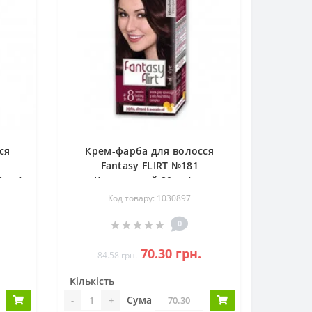
ся
Крем-фарба для волосся
Fantasy FLIRT №181
0шт/
Каштановий 20шт/ящ
Код товару: 1030897
0
70.30 грн.
84.58 грн.
Кількість
Сума
-
+