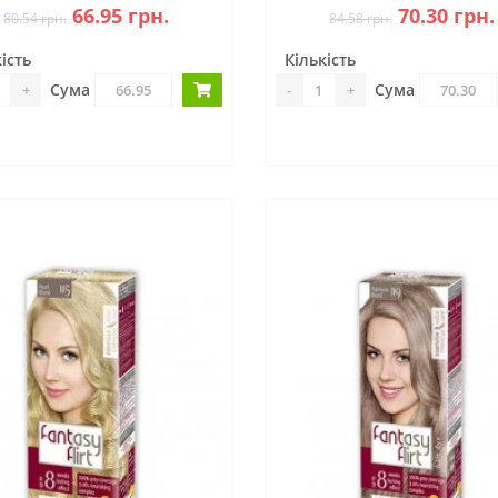
66.95 грн.
70.30 грн.
80.54 грн.
84.58 грн.
ість
Кількість
Сума
Сума
+
-
+