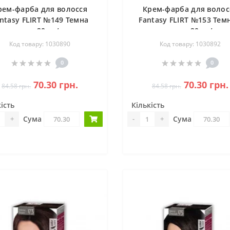
рем-фарба для волосся
Крем-фарба для волос
ntasy FLIRT №149 Темна
Fantasy FLIRT №153 Тем
вишня 20шт/ящ
махагон 20шт/ящ
Код товару: 1030890
Код товару: 1030892
0
0
70.30 грн.
70.30 грн.
84.58 грн.
84.58 грн.
ість
Кількість
Сума
Сума
+
-
+