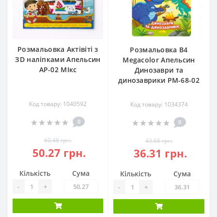
Розмальовка Актівіті з
Розмальовка В4
ЗD наліпками Апельсин
Megacolor Апельсин
АР-02 МІкс
Динозаври та
динозаврики РМ-68-02
Код товару: 1040592
Код товару: 1034374
0
0
60.48 грн.
43.68 грн.
50.27 грн.
36.31 грн.
Кількість
Сума
Кількість
Сума
-
+
-
+