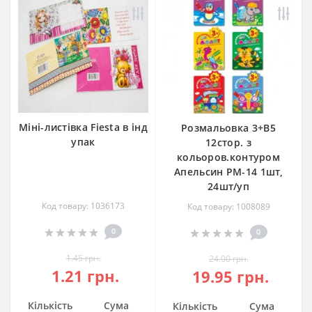
Міні-листівка Fiesta в інд
Розмальовка 3+В5
упак
12стор. з
кольоров.контуром
Апельсин РМ-14 1шт,
24шт/уп
Код товару: 1036173
Код товару: 1008089
0
0
1.45 грн.
24.00 грн.
1.21 грн.
19.95 грн.
Кількість
Сума
Кількість
Сума