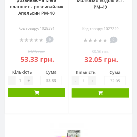
розвиваюча Мега
Малюємо водою 8ст.
планшет - розвивайлик
РМ-49
Апельсин РМ-40
Код товару: 1028391
Код товару: 1027249
0
0
64.16 грн.
38.56 грн.
53.33 грн.
32.05 грн.
Кількість
Сума
Кількість
Сума
-
+
-
+