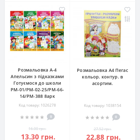
Розмальовка А-4
Розмальовка А4 Пегас
Апельсин з підказками
кольор. контур. в
Готуємося до школи
асортим.
РМ-01/РМ-02-25/РМ-66-
14/РМ-388 8арк
Код товару: 1026278
Код товару: 1038154
0
0
16.00 грн.
27.52 грн.
13.30 грн.
22.88 грн.