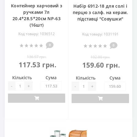
Контейнер харчовий з
Набір 6912-18 для солі і
ручками 7л
перцю з салф. на керам.
20.4*28.5*20см NP-63
підставці "Совушки"
(16шт)
Код товару: 1036512
Код товару: 1031191
0
0
136.97 грн.
192.00 грн.
117.53 грн.
159.60 грн.
Кількість
Сума
Кількість
Сума
-
+
-
+