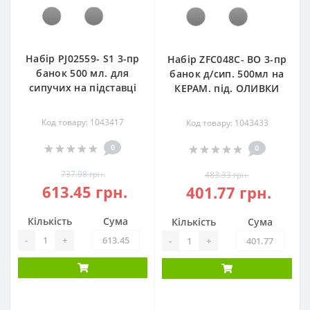
Набір PJ02559- S1 3-пр
Набір ZFC048C- BO 3-пр
банок 500 мл. для
банок д/сип. 500мл на
сипучих на підставці
КЕРАМ. під. ОЛИВКИ
Код товару: 1043417
Код товару: 1043433
0
0
737.98 грн.
483.33 грн.
613.45 грн.
401.77 грн.
Кількість
Сума
Кількість
Сума
-
+
-
+