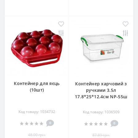
Контейнер для яєць
Контейнер харчовий з
(10шт)
ручками 3.5л
17.8*25*12.4см NP-55ш
Код товару: 1034732
Код товару: 1036509
0
0
48.00 грн.
87.89 грн.