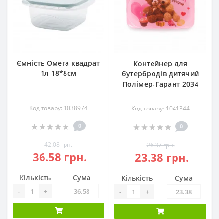
Ємність Омега квадрат
Контейнер для
1л 18*8см
бутербродів дитячий
Полімер-Гарант 2034
Код товару: 1038974
Код товару: 1041344
0
0
42.08 грн.
26.37 грн.
36.58 грн.
23.38 грн.
Кількість
Сума
Кількість
Сума
-
+
-
+