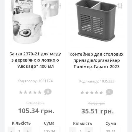
Банка 2370-21 для меду
Контейнер для столових
з дерев'яною ложкою
приладів/органайзер
"Авокадо" 400 мл
Полімер-Гарант 2023
Код товару: 1031174
Код товару: 1035333
0
0
126.72 грн.
40.05 грн.
105.34 грн.
35.51 грн.
Кількість
Сума
Кількість
Сума
-
+
-
+