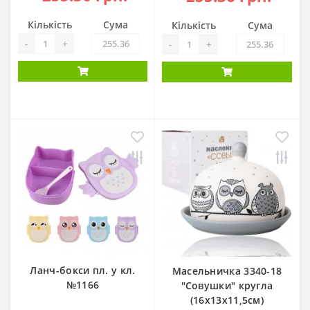
Кількість
Сума
Кількість
Сума
-
+
-
+
Ланч-бокси пл. у кл.
Масельничка 3340-18
№1166
"Совушки" кругла
(16х13х11,5см)