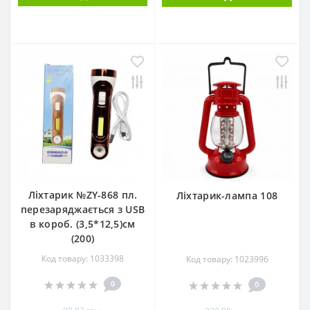
Ліхтарик №ZY-868 пл.
Ліхтарик-лампа 108
перезаряджається з USB
в короб. (3,5*12,5)см
(200)
Код товару: 1033398
Код товару: 1023996
0
0