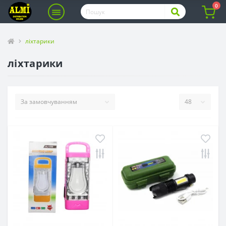
0
ліхтарики
ліхтарики