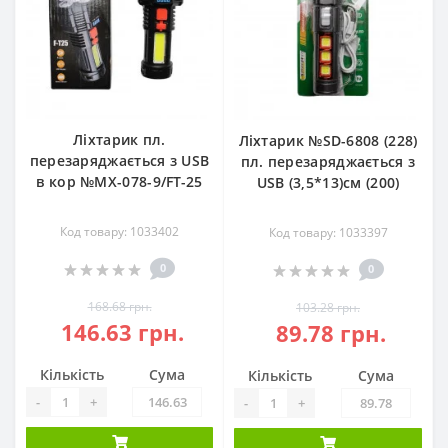
Ліхтарик пл.
Ліхтарик №SD-6808 (228)
перезаряджається з USB
пл. перезаряджається з
в кор №МХ-078-9/FT-25
USB (3,5*13)см (200)
Код товару: 1033402
Код товару: 1033397
0
0
168.68 грн.
103.28 грн.
146.63 грн.
89.78 грн.
Кількість
Сума
Кількість
Сума
-
+
-
+