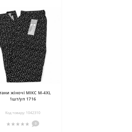
ани жіночі МІКС M-4XL
1шт/уп 1716
Код товару: 1042310
0