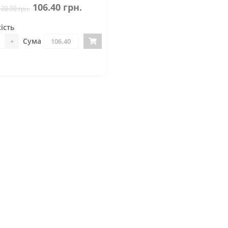
106.40 грн.
120.00 грн.
ість
Сума
+