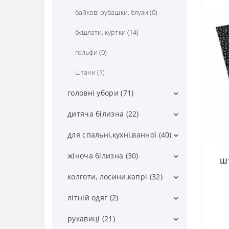
байкові рубашки, блузи (0)
бушлати, куртки (14)
гольфи (0)
штани (1)
головні убори (71)
бейсболки (2)
дитяча білизна (22)
капелюхи (0)
майки, топики (3)
для спальні,кухні,ванної (40)
панами (1)
труси (19)
килимки (0)
жіноча білизна (30)
Шт
хустки (20)
ковдри (1)
бюстгальтери (5)
колготи, лосини,капрі (32)
шапки (43)
пледи (1)
майки (4)
капронові, теплі колготи (18)
літній одяг (2)
шарфи (5)
постіль (14)
нижня білизна (21)
колготи дитячі (1)
футболки дитячі (0)
рукавиці (21)