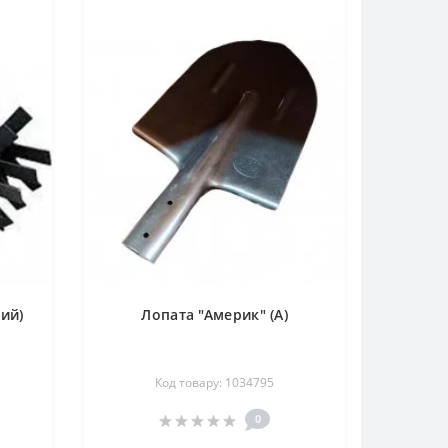
ий)
Лопата "Америк" (А)
Код товару: 1034795
0