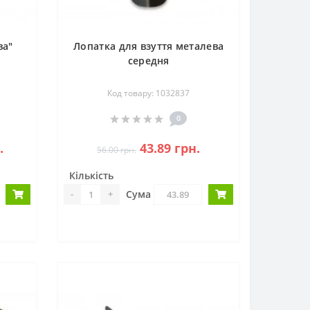
ва"
Лопатка для взуття металева
середня
Код товару: 1032837
0
.
43.89 грн.
56.00 грн.
Кількість
Сума
-
+