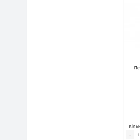
Пе
Кільк
-