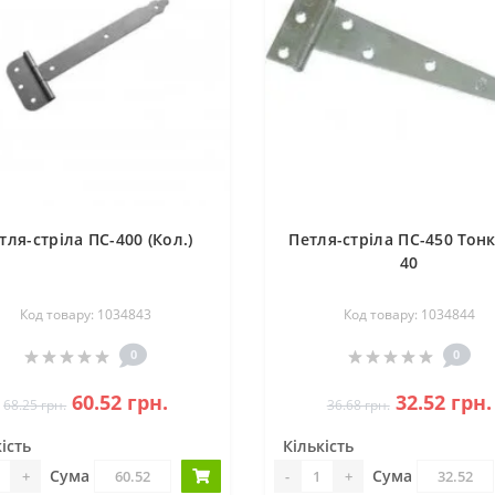
тля-стріла ПС-400 (Кол.)
Петля-стріла ПС-450 Тонк
40
Код товару: 1034843
Код товару: 1034844
0
0
60.52 грн.
32.52 грн.
68.25 грн.
36.68 грн.
ість
Кількість
Сума
Сума
+
-
+