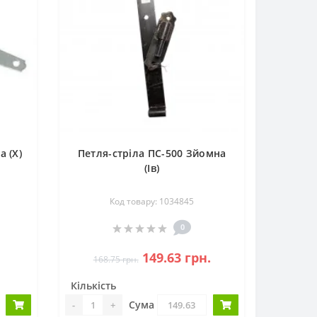
а (Х)
Петля-стріла ПС-500 Зйомна
(Ів)
Код товару: 1034845
0
149.63 грн.
168.75 грн.
Кількість
Сума
-
+