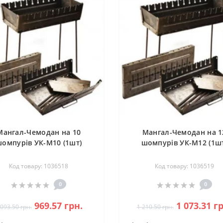
Мангал-Чемодан на 10
Мангал-Чемодан на 1
омпурів УК-М10 (1шт)
шомпурів УК-М12 (1ш
Код товару: 1036518
Код товару: 1036519
0
0
969.57 грн.
1 073.31 г
 093.50 грн.
1 210.50 грн.