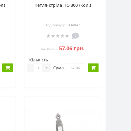
ол)
Петля-стріла ПС-300 (Кол.)
Код товару: 1034842
0
57.06 грн.
64.35 грн.
Кількість
Сума
-
+