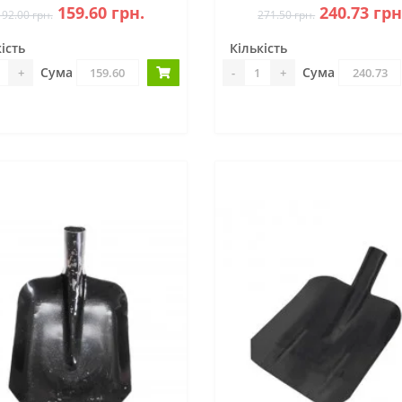
159.60 грн.
240.73 грн
192.00 грн.
271.50 грн.
ість
Кількість
Сума
Сума
+
-
+