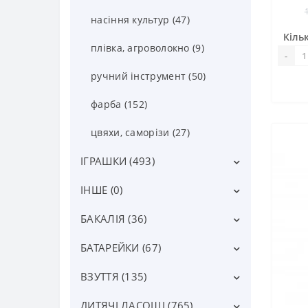
насіння культур (47)
Кільк
плівка, агроволокно (9)
-
ручний інструмент (50)
фарба (152)
цвяхи, саморізи (27)
ІГРАШКИ (493)
ІНШЕ (0)
іграшки для дівчаток (48)
іграшки для малюків (15)
БАКАЛІЯ (36)
інше (0)
іграшки для хлопчиків (69)
БАТАРЕЙКИ (67)
Інша бакалія (6)
антистреси, лизуни (35)
Вермішель, локшина (22)
ВЗУТТЯ (135)
інші елементи живлення (18)
дитячі брелоки-іграшки (27)
Консерви (0)
акумулятори (2)
ДИТЯЧІ ЛАСОЩІ (765)
взуття пінка холодні (2)