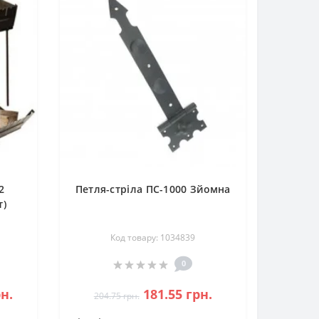
2
Петля-стріла ПС-1000 Зйомна
т)
Код товару: 1034839
0
рн.
181.55 грн.
204.75 грн.