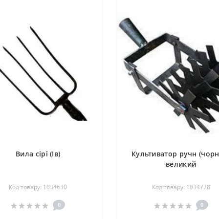
Вила сірі (Ів)
Культиватор ручн (чорн
великий
Код товару: 1034630
Код товару: 1034778
0
0