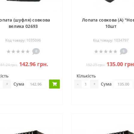
опата (шуфля) совкова
Лопата совкова (А) "Но
велика 02693
10шт
Код товару: 1035096
Код товару: 1034797
0
0
142.96 грн.
135.00 грн
161.24 грн.
152.25 грн.
ість
Кількість
Сума
Сума
+
-
+