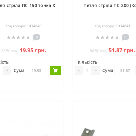
ля-стріла ПС-150 тонка Х
Петля-стріла ПС-200 (К
Код товару: 1034840
Код товару: 1034841
0
0
19.95 грн.
51.87 грн.
22.50 грн.
58.50 грн.
ість
Кількість
Сума
Сума
+
-
+