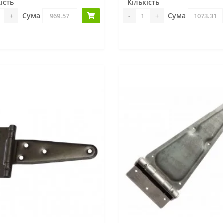
ість
Кількість
Сума
Сума
+
-
+