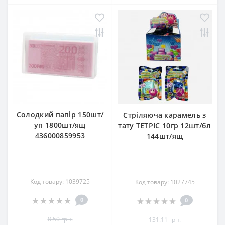
Солодкий папір 150шт/
Стріляюча карамель з
уп 1800шт/ящ
тату ТЕТРІС 10гр 12шт/бл
436000859953
144шт/ящ
Код товару: 1039725
Код товару: 1027745
0
0
8.50 грн.
131.11 грн.