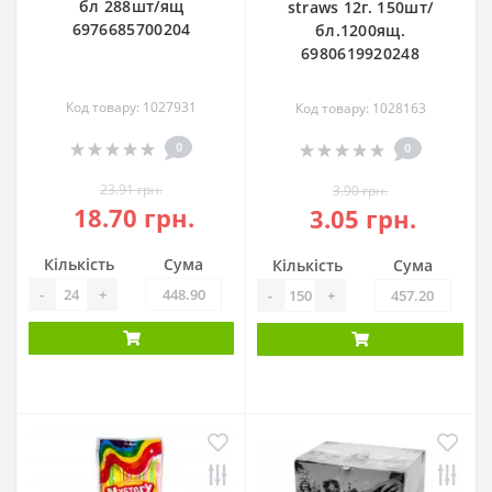
бл 288шт/ящ
straws 12г. 150шт/
6976685700204
бл.1200ящ.
6980619920248
Код товару: 1027931
Код товару: 1028163
0
0
23.91 грн.
3.90 грн.
18.70 грн.
3.05 грн.
Кількість
Сума
Кількість
Сума
-
+
-
+