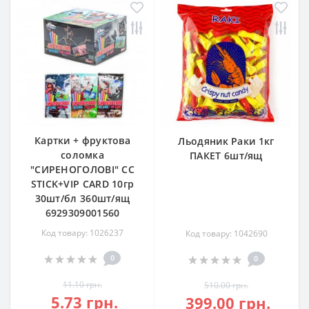
Картки + фруктова
Льодяник Раки 1кг
соломка
ПАКЕТ 6шт/ящ
"СИРЕНОГОЛОВІ" CC
STICK+VIP CARD 10гр
30шт/бл 360шт/ящ
6929309001560
Код товару: 1026237
Код товару: 1042690
0
0
11.10 грн.
510.00 грн.
5.73 грн.
399.00 грн.