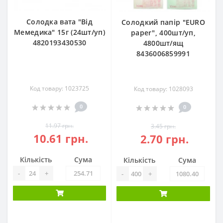
Солодка вата "Від
Солодкий папір "EURO
Мемедика" 15г (24шт/уп)
paper", 400шт/уп,
4820193430530
4800шт/ящ
8436006859991
Код товару: 1023725
Код товару: 1028093
0
0
11.97 грн.
3.45 грн.
10.61 грн.
2.70 грн.
Кількість
Сума
Кількість
Сума
-
+
-
+