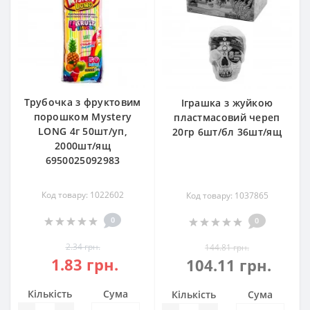
Трубочка з фруктовим
Іграшка з жуйкою
порошком Mystery
пластмасовий череп
LONG 4г 50шт/уп,
20гр 6шт/бл 36шт/ящ
2000шт/ящ
6950025092983
Код товару: 1022602
Код товару: 1037865
0
0
2.34 грн.
144.81 грн.
1.83 грн.
104.11 грн.
Кількість
Сума
Кількість
Сума