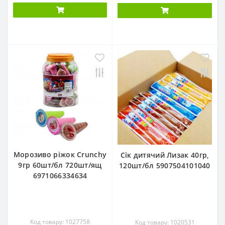
Морозиво ріжок Crunchy
Сік дитячий Лизак 40гр,
9гр 60шт/бл 720шт/ящ
120шт/бл 5907504101040
6971066334634
Код товару: 1027758
Код товару: 1020531