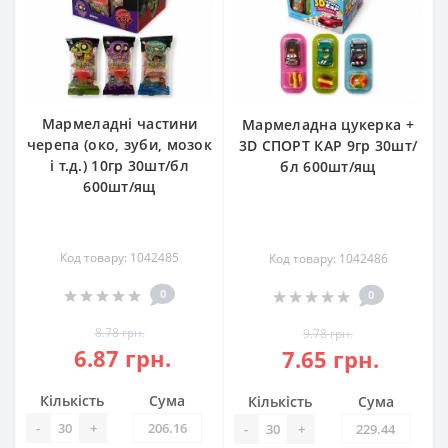
Мармеладні частини
Мармеладна цукерка +
черепа (око, зуби, мозок
3D СПОРТ КАР 9гр 30шт/
і т.д.) 10гр 30шт/бл
бл 600шт/ящ
600шт/ящ
Код товару: 1042485
Код товару: 1042486
0
0
8.78 грн.
9.78 грн.
6.87 грн.
7.65 грн.
Кількість
Сума
Кількість
Сума
-
+
-
+