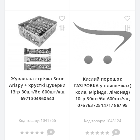
Жувальна стрічка Sour
Кислий порошок
Arispy + хрусткі цукерки
ГАЗІРОВКА у пляшечках(
13гр 30шт/бо 600шт/ящ
кола, мірінда, лімонад)
6971304960540
10гр 30шт/бл 600шт/ящ
0767637251471/ 88/ 95
Код товару: 1041766
Код товару: 1043124
0
0