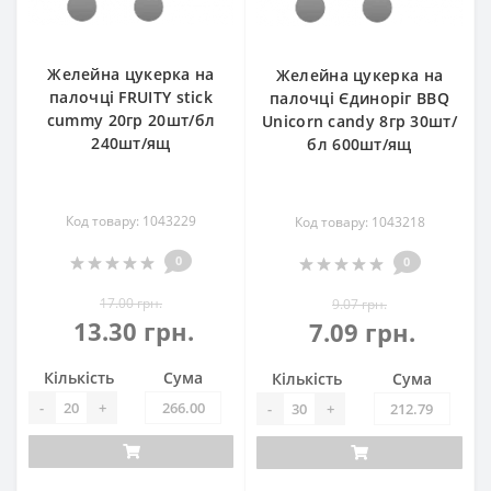
Желейна цукерка на
Желейна цукерка на
палочці FRUITY stick
палочці Єдиноріг BBQ
cummy 20гр 20шт/бл
Unicorn candy 8гр 30шт/
240шт/ящ
бл 600шт/ящ
Код товару: 1043229
Код товару: 1043218
0
0
17.00 грн.
9.07 грн.
13.30 грн.
7.09 грн.
Кількість
Сума
Кількість
Сума
-
+
-
+