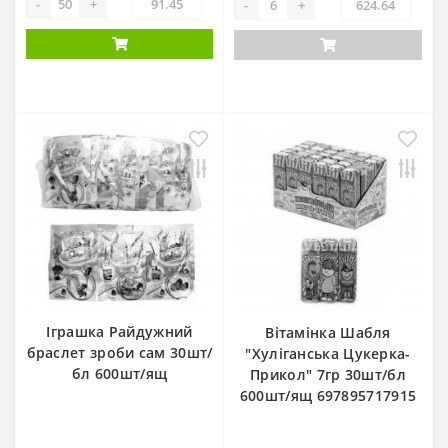
-
+
-
+
Іграшка Райдужний
Вітамінка Шабля
браслет зроби сам 30шт/
"Хуліганська Цукерка-
бл 600шт/ящ
Прикол" 7гр 30шт/бл
600шт/ящ 697895717915