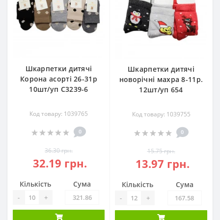
Шкарпетки дитячі
Шкарпетки дитячі
Корона асорті 26-31р
новорічні махра 8-11р.
10шт/уп С3239-6
12шт/уп 654
Код товару: 1039765
Код товару: 1039755
0
0
36.30 грн.
15.75 грн.
32.19 грн.
13.97 грн.
Кількість
Сума
Кількість
Сума
-
+
-
+