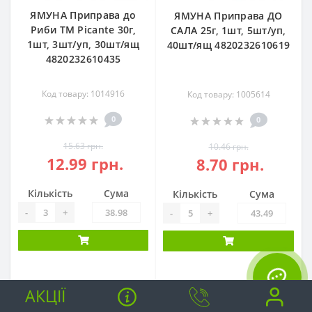
ЯМУНА Приправа до
ЯМУНА Приправа ДО
Риби ТМ Picante 30г,
САЛА 25г, 1шт, 5шт/уп,
1шт, 3шт/уп, 30шт/ящ
40шт/ящ 4820232610619
4820232610435
Код товару: 1014916
Код товару: 1005614
0
0
15.63 грн.
10.46 грн.
12.99 грн.
8.70 грн.
Кількість
Сума
Кількість
Сума
-
+
-
+
АКЦІЇ