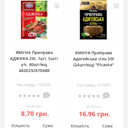
ЯМУНА Приправа
ЯМУНА Приправа
АДЖИКА 20г, 1шт, 5шт/
Адигейська сіль 50г
уп, 40шт/ящ
(24шт/ящ) "Picante"
4820232610688
Код товару: 1023241
Код товару: 1019397
0
0
10.46 грн.
20.40 грн.
8.70 грн.
16.96 грн.
Кількість
Сума
Кількість
Сума