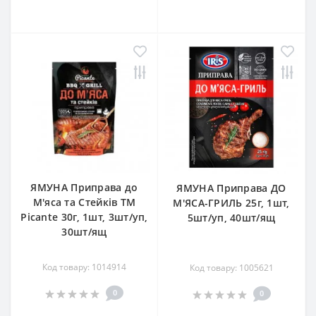
ЯМУНА Приправа до
ЯМУНА Приправа ДО
М'яса та Стейків ТМ
М'ЯСА-ГРИЛЬ 25г, 1шт,
Picante 30г, 1шт, 3шт/уп,
5шт/уп, 40шт/ящ
30шт/ящ
Код товару: 1014914
Код товару: 1005621
0
0