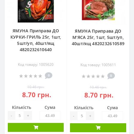
ЯМУНА Приправа ДО
ЯМУНА Приправа ДО
КУРКИ-ГРИЛЬ 25г, 1шт,
М'ЯСА 25г, 1шт, 5шт/уп,
5шт/уп, 40шт/ящ
40шт/ящ 4820232610589
4820232610640
Код товару: 1005620
Код товару: 1005611
0
0
10.46 грн.
10.46 грн.
8.70 грн.
8.70 грн.
Кількість
Сума
Кількість
Сума
-
+
-
+