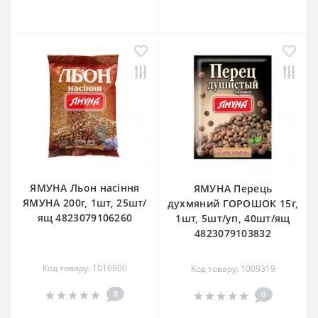
ЯМУНА Льон насіння
ЯМУНА Перець
ЯМУНА 200г, 1шт, 25шт/
духмяний ГОРОШОК 15г,
ящ 4823079106260
1шт, 5шт/уп, 40шт/ящ
4823079103832
Код товару: 1016900
Код товару: 1009319
0
0