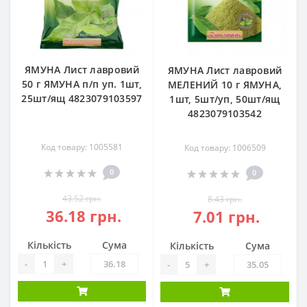
ЯМУНА Лист лавровий
ЯМУНА Лист лавровий
50 г ЯМУНА п/п уп. 1шт,
МЕЛЕНИЙ 10 г ЯМУНА,
25шт/ящ 4823079103597
1шт, 5шт/уп, 50шт/ящ
4823079103542
Код товару: 1005581
Код товару: 1006509
0
0
43.52 грн.
8.43 грн.
36.18 грн.
7.01 грн.
Кількість
Сума
Кількість
Сума
-
+
-
+