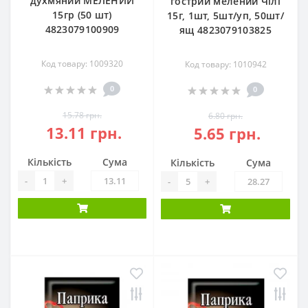
духмяний МЕЛЕНИЙ
гострий мелений Чілі
15гр (50 шт)
15г, 1шт, 5шт/уп, 50шт/
4823079100909
ящ 4823079103825
Код товару: 1009320
Код товару: 1010942
0
0
15.78 грн.
6.80 грн.
13.11 грн.
5.65 грн.
Кількість
Сума
Кількість
Сума
-
+
-
+