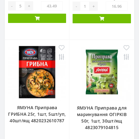
-
+
-
+
ЯМУНА Приправа
ЯМУНА Приправа для
ГРИБНА 25г, 1шт, 5шт/уп,
маринування ОГІРКІВ
40шт/ящ 4820232610787
50г, 1шт, 30шт/ящ
4823079104815