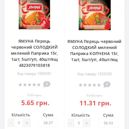
ЯМУНА Перець
ЯМУНА Перець червоний
червоний СОЛОДКИЙ
СОЛОДКИЙ мелений
мелений Паприка 15г,
Паприка КОПЧЕНА 15г,
1шт, 5шт/уп, 40шт/ящ
1шт, 5шт/уп, 40шт/ящ
4823079103818
Код товару: 1005591
Код товару: 1025330
0
0
7.07 грн.
13.60 грн.
5.65 грн.
11.31 грн.
Кількість
Сума
Кількість
Сума
-
+
-
+