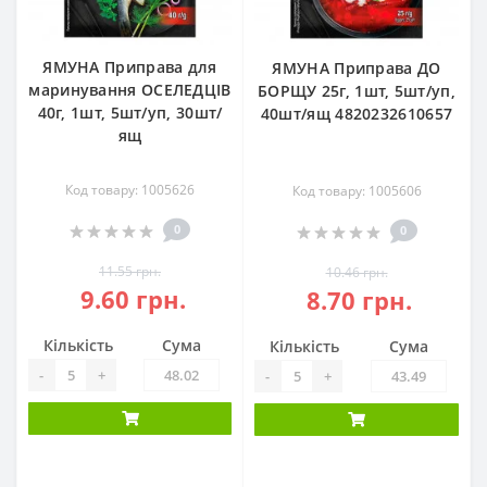
ЯМУНА Приправа для
ЯМУНА Приправа ДО
маринування ОСЕЛЕДЦІВ
БОРЩУ 25г, 1шт, 5шт/уп,
40г, 1шт, 5шт/уп, 30шт/
40шт/ящ 4820232610657
ящ
Код товару: 1005626
Код товару: 1005606
0
0
11.55 грн.
10.46 грн.
9.60 грн.
8.70 грн.
Кількість
Сума
Кількість
Сума
-
+
-
+