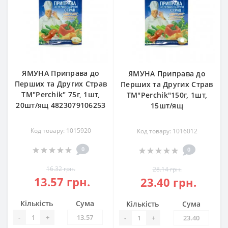
ЯМУНА Приправа до
ЯМУНА Приправа до
Перших та Других Страв
Перших та Других Страв
ТМ"Perchik" 75г, 1шт,
ТМ"Perchik"150г, 1шт,
20шт/ящ 4823079106253
15шт/ящ
Код товару: 1015920
Код товару: 1016012
0
0
16.32 грн.
28.14 грн.
13.57 грн.
23.40 грн.
Кількість
Сума
Кількість
Сума
-
+
-
+