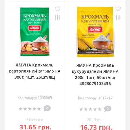
ЯМУНА Крохмаль
ЯМУНА Крохмаль
картопляний в/г ЯМУНА
кукурудзяний ЯМУНА
300г, 1шт, 25шт/ящ
200г, 1шт, 50шт/ящ
4823079103436
Код товару: 1005565
Код товару: 1012717
0
0
48.54 грн.
20.13 грн.
31.65 грн.
16.73 грн.