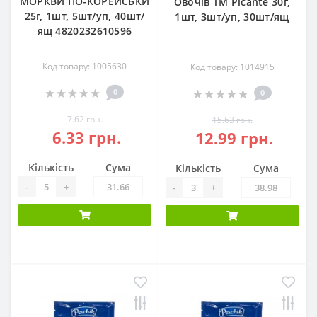
МОРКВИ ПО-КОРЕЙСЬКИ
Овочів ТМ Picante 30г,
25г, 1шт, 5шт/уп, 40шт/
1шт, 3шт/уп, 30шт/ящ
ящ 4820232610596
Код товару: 1005630
Код товару: 1014915
0
0
7.62 грн.
15.63 грн.
6.33 грн.
12.99 грн.
Кількість
Сума
Кількість
Сума
-
+
-
+