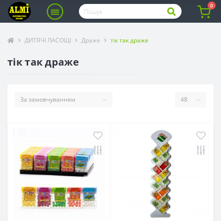
0
ДИТЯЧІ ЛАСОЩІ
Драже
тік так драже
тік так драже