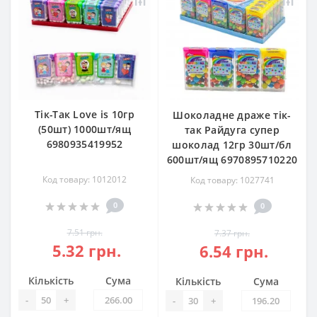
Тік-Так Love is 10гр
Шоколадне драже тік-
(50шт) 1000шт/ящ
так Райдуга супер
6980935419952
шоколад 12гр 30шт/бл
600шт/ящ 6970895710220
Код товару: 1012012
Код товару: 1027741
0
0
7.51 грн.
7.37 грн.
5.32 грн.
6.54 грн.
Кількість
Сума
Кількість
Сума
-
+
-
+