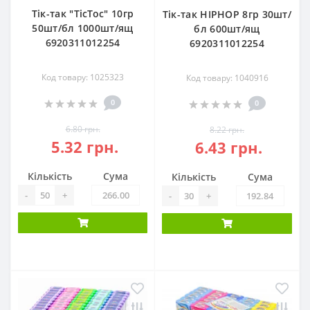
Тік-так "TicToc" 10гр
Тік-так HIPHOP 8гр 30шт/
50шт/бл 1000шт/ящ
бл 600шт/ящ
6920311012254
6920311012254
Код товару: 1025323
Код товару: 1040916
0
0
6.80 грн.
8.22 грн.
5.32 грн.
6.43 грн.
Кількість
Сума
Кількість
Сума
-
+
-
+