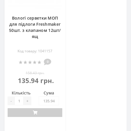
Вологі серветки МОП
для підлоги Freshmaker
50шт. з клапаном 12шт/
ящ
Код товару: 1041157
0
158.43 грн.
135.94 грн.
Кількість
Сума
-
+