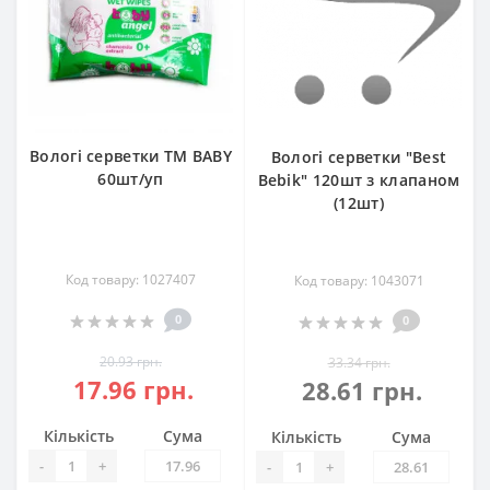
Вологі серветки ТМ BABY
Вологі серветки "Best
60шт/уп
Bebik" 120шт з клапаном
(12шт)
Код товару: 1027407
Код товару: 1043071
0
0
20.93 грн.
33.34 грн.
17.96 грн.
28.61 грн.
Кількість
Сума
Кількість
Сума
-
+
-
+