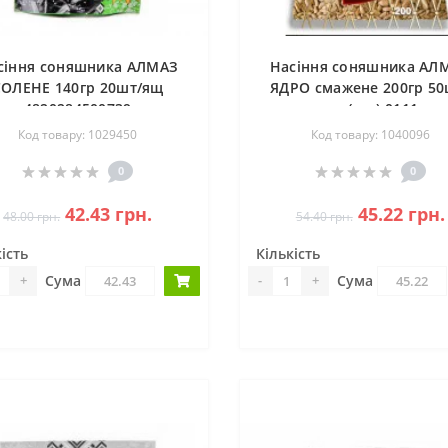
сіння соняшника АЛМАЗ
Насіння соняшника АЛ
СОЛЕНЕ 140гр 20шт/ящ
ЯДРО смажене 200гр 50
4820284500739
ящ (шт.) 0111
Код товару: 1029450
Код товару: 1040096
0
0
42.43 грн.
45.22 грн.
48.00 грн.
54.40 грн.
ість
Кількість
Сума
Сума
+
-
+