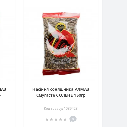
МАЗ
Насіння соняшника АЛМАЗ
о
Смугасте СОЛЕНЕ 150гр
ящ
20шт/ящ 0777
Код товару: 1039423
0