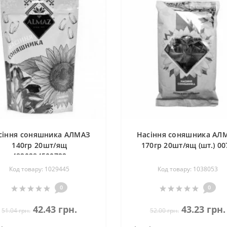
сіння соняшника АЛМАЗ
Насіння соняшника АЛ
140гр 20шт/ящ
170гр 20шт/ящ (шт.) 00
4820284500722
Код товару: 1029445
Код товару: 1038053
0
0
42.43 грн.
43.23 грн.
51.04 грн.
52.00 грн.