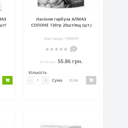
МАЗ
Насіння гарбуза АЛМАЗ
шт/
СОЛОНЕ 130гр 20шт/ящ (шт.)
Код товару: 1040094
0
55.86 грн.
67.20 грн.
Кількість
Сума
-
+