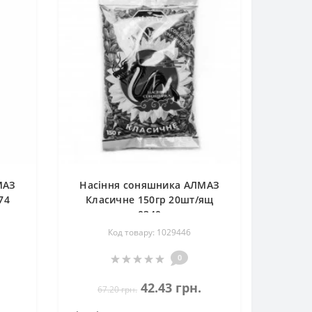
МАЗ
Насіння соняшника АЛМАЗ
74
Класичне 150гр 20шт/ящ
0340
Код товару: 1029446
0
42.43 грн.
67.20 грн.