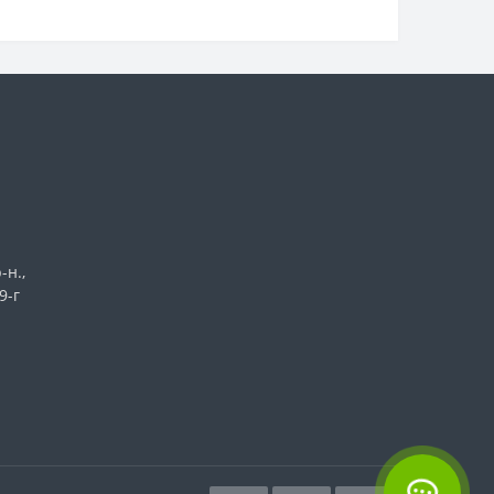
-н.,
9-г