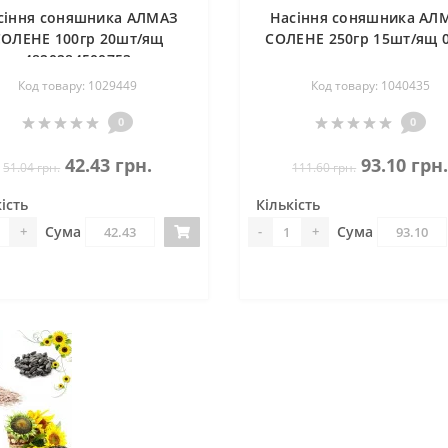
сіння соняшника АЛМАЗ
Насіння соняшника АЛ
СОЛЕНЕ 100гр 20шт/ящ
СОЛЕНЕ 250гр 15шт/ящ 
4820284500753
Код товару: 1029449
Код товару: 1040435
0
0
42.43 грн.
93.10 грн
51.04 грн.
111.60 грн.
ість
Кількість
Сума
Сума
+
-
+