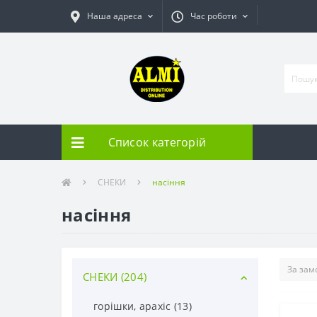
Наша адреса
Час роботи
Список категорій
СНЕКИ
насіння
насіння
СНЕКИ (204)
горішки, арахіс (13)