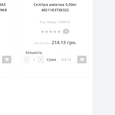
МАЗ
Селітра аміачна 5,00кг
0968
4821183738322
Код товару: 1040475
0
.
214.13 грн.
241.50 грн.
Кількість
Сума
-
+