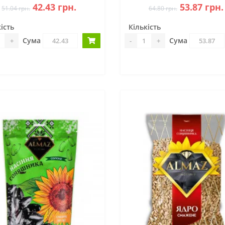
42.43 грн.
53.87 грн.
51.04 грн.
64.80 грн.
ість
Кількість
Сума
Сума
+
-
+