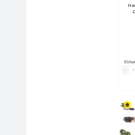
На
Кільк
-