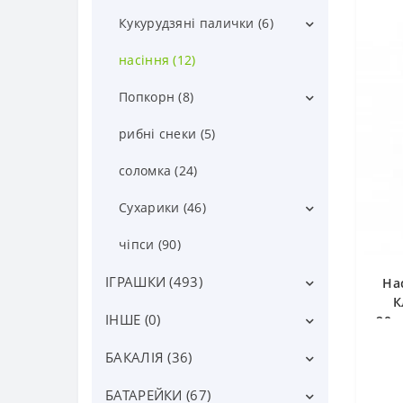
Кукурудзяні палички (6)
кукур. пал. з сюрпризом (3)
насіння (12)
кукур. паличкі солодкі (3)
Попкорн (8)
для мікрохвильовки (0)
рибні снеки (5)
попкорн солодкий (3)
соломка (24)
попкорн солоний (5)
Сухарики (46)
брускети (0)
чіпси (90)
грінки (0)
ІГРАШКИ (493)
На
К
сухарики (46)
ІНШЕ (0)
іграшки для дівчаток (48)
20ш
іграшки для малюків (15)
БАКАЛІЯ (36)
інше (0)
іграшки для хлопчиків (69)
БАТАРЕЙКИ (67)
Інша бакалія (6)