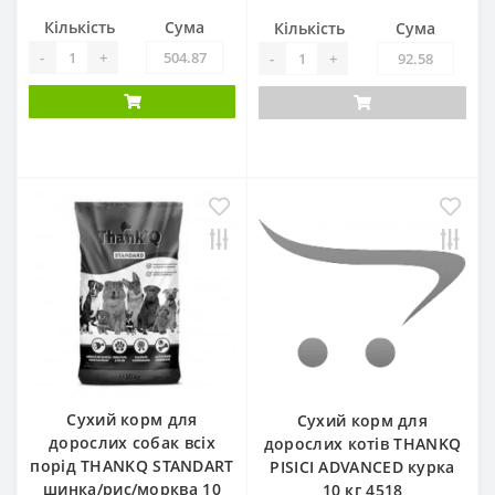
Кількість
Сума
Кількість
Сума
-
+
-
+
Сухий корм для
Сухий корм для
дорослих собак всіх
дорослих котів THANKQ
порід THANKQ STANDART
PISICI ADVANCED курка
шинка/рис/морква 10
10 кг 4518