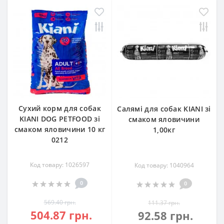
Сухий корм для собак
Салямі для собак KIANI зі
KIANI DOG PETFOOD зі
смаком яловичини
смаком яловичини 10 кг
1,00кг
0212
Код товару: 1026597
Код товару: 1040964
0
0
569.40 грн.
111.37 грн.
504.87 грн.
92.58 грн.