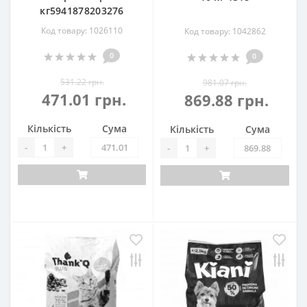
кг5941878203276
Код товару: 1026110
Код товару: 1042862
0
0
531.22 грн.
981.07 грн.
471.01 грн.
869.88 грн.
Кількість
Сума
Кількість
Сума
-
+
-
+