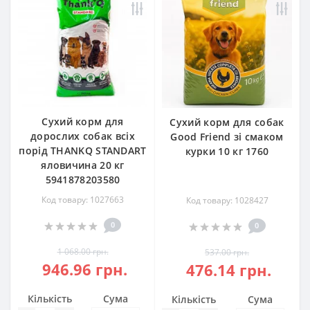
Сухий корм для
Сухий корм для собак
дорослих собак всіх
Good Friend зі смаком
порід THANKQ STANDART
курки 10 кг 1760
яловичина 20 кг
5941878203580
Код товару: 1027663
Код товару: 1028427
0
0
1 068.00 грн.
537.00 грн.
946.96 грн.
476.14 грн.
Кількість
Сума
Кількість
Сума