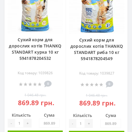
Сухий корм для
Сухий корм для
дорослих котів THANKQ
дорослих котів THANKQ
STANDART курка 10 кг
STANDART риба 10 кг
5941878204532
5941878204549
Код товару: 1039826
Код товару: 1039827
0
0
1 046.48 грн.
1 046.48 грн.
869.89 грн.
869.89 грн.
Кількість
Сума
Кількість
Сума
-
+
-
+