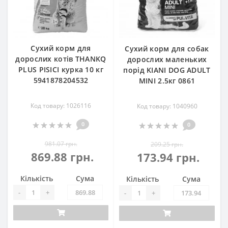
Сухий корм для
Сухий корм для собак
дорослих котів THANKQ
дорослих маленьких
PLUS PISICI курка 10 кг
порід KIANI DOG ADULT
5941878204532
MINI 2.5кг 0861
Код товару: 1026116
Код товару: 1040960
0
0
981.07 грн.
209.25 грн.
869.88 грн.
173.94 грн.
Кількість
Сума
Кількість
Сума
-
+
-
+