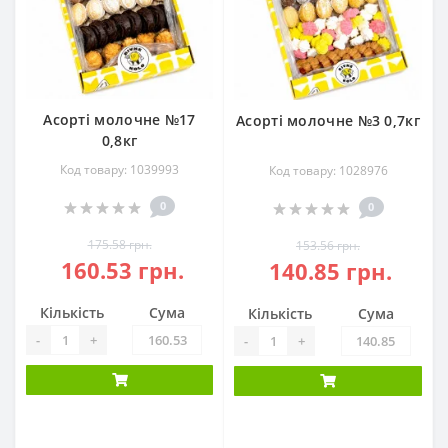
Асорті молочне №17
Асорті молочне №3 0,7кг
0,8кг
Код товару: 1039993
Код товару: 1028976
0
0
175.58 грн.
153.56 грн.
160.53 грн.
140.85 грн.
Кількість
Сума
Кількість
Сума
-
+
-
+