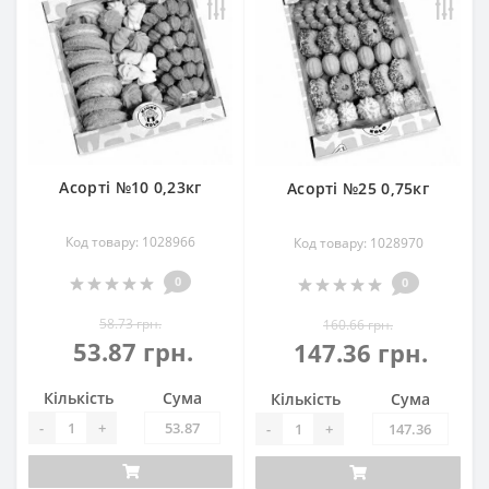
Асорті №10 0,23кг
Асорті №25 0,75кг
Код товару: 1028966
Код товару: 1028970
0
0
58.73 грн.
160.66 грн.
53.87 грн.
147.36 грн.
Кількість
Сума
Кількість
Сума
-
+
-
+