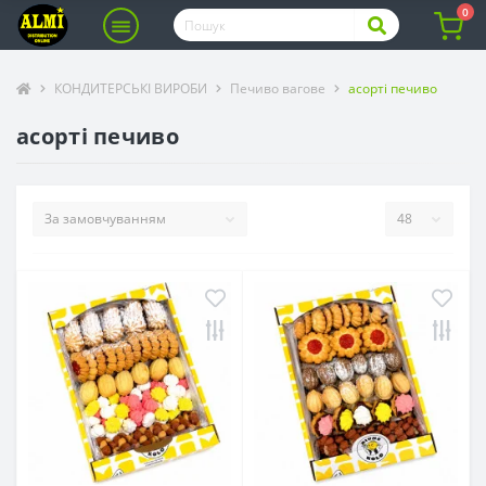
0
КОНДИТЕРСЬКІ ВИРОБИ
Печиво вагове
асорті печиво
асорті печиво