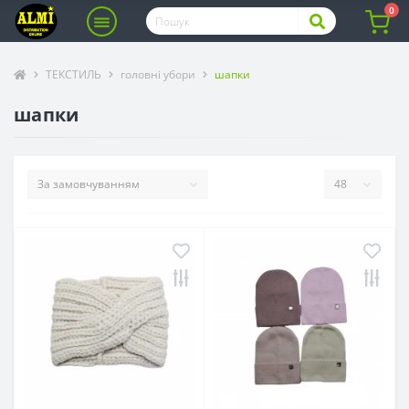
0
ТЕКСТИЛЬ
головні убори
шапки
шапки