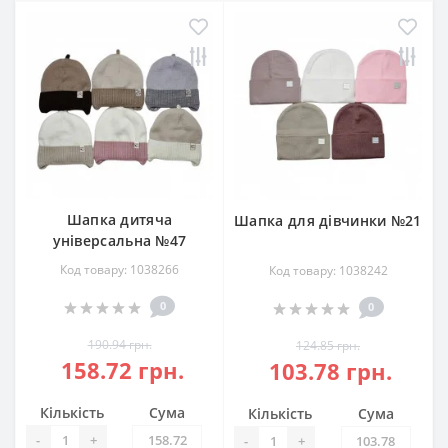
Шапка дитяча
Шапка для дівчинки №21
універсальна №47
Код товару: 1038266
Код товару: 1038242
0
0
190.94 грн.
124.85 грн.
158.72 грн.
103.78 грн.
Кількість
Сума
Кількість
Сума
-
+
-
+