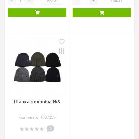
-
+
Шапка чоловіча №8
Код товару: 1037256
0