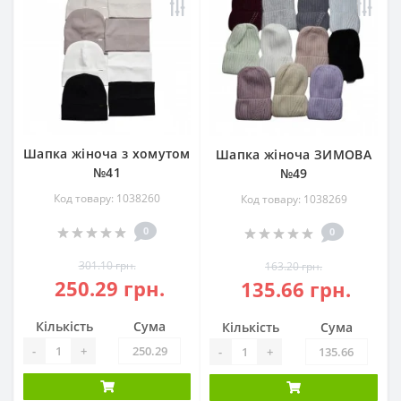
Шапка жіноча з хомутом
Шапка жіноча ЗИМОВА
№41
№49
Код товару: 1038260
Код товару: 1038269
0
0
301.10 грн.
163.20 грн.
250.29 грн.
135.66 грн.
Кількість
Сума
Кількість
Сума
-
+
-
+