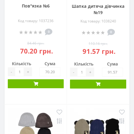
Пов"язка №6
Шапка дитяча дівчинка
№19
Код товару: 1037236
Код товару: 1038240
0
0
84.46 грн.
110.16 грн.
70.20 грн.
91.57 грн.
Кількість
Сума
Кількість
Сума
-
+
-
+