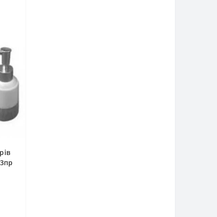
рів
 3пр