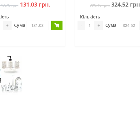
131.03 грн.
324.52 грн
147.78 грн.
390.40 грн.
ість
Кількість
Сума
Сума
+
-
+