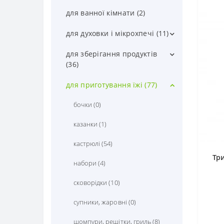
вази (4)
для ванної кімнати (2)
вазони (1)
для духовки і мікрохпечі (11)
годинники (6)
жаростійке скло (8)
для зберігання продуктів
(36)
копілки (0)
посуд, форми для випічки (3)
ємкості для сипучих (8)
для приготування їжі (77)
корзини (5)
для спецій (2)
бочки (0)
обереги (5)
для хліба, цукру, солі (0)
казанки (1)
попільниці (0)
контейнери (26)
кастрюлі (54)
статуетки (0)
Тр
термоси (0)
набори (4)
фасади (0)
сковорідки (10)
штофи (0)
супники, жаровні (0)
шомпури, решітки, гриль (8)