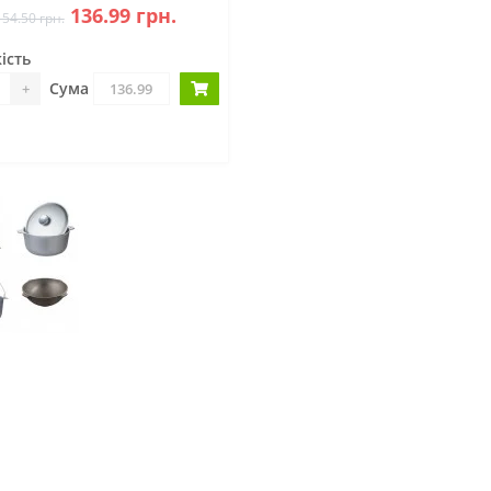
136.99 грн.
154.50 грн.
ість
Сума
+