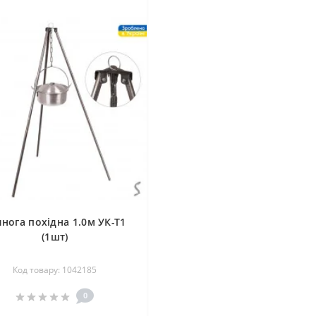
инога похідна 1.0м УК-Т1
(1шт)
Код товару: 1042185
0