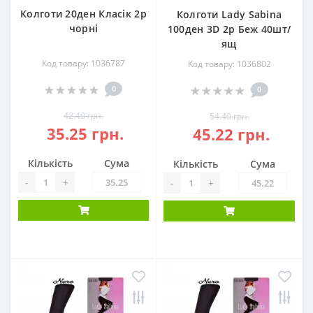
Колготи 20ден Класік 2р
Колготи Lady Sabina
чорні
100ден 3D 2р Беж 40шт/
ящ
Код товару: 1036787
Код товару: 1036802
0
0
42.40 грн.
54.40 грн.
35.25 грн.
45.22 грн.
Кількість
Сума
Кількість
Сума
-
+
-
+