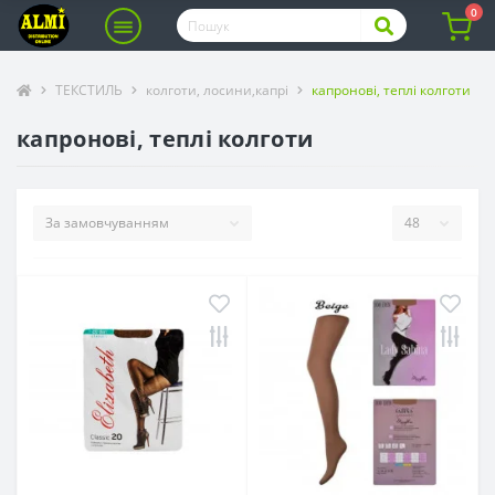
0
ТЕКСТИЛЬ
колготи, лосини,капрі
капронові, теплі колготи
капронові, теплі колготи