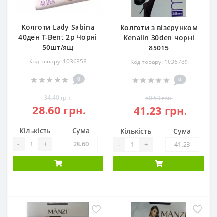
Колготи Lady Sabina
Колготи з візерунком
40ден Т-Bent 2р Чорні
Kenalin 30den чорні
50шт/ящ
85015
Код товару: 1036853
Код товару: 1036789
0
0
34.40 грн.
50.53 грн.
28.60 грн.
41.23 грн.
Кількість
Сума
Кількість
Сума
-
+
-
+