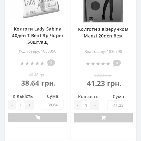
Колготи Lady Sabina
Колготи з візерунком
40ден Т-Bent 3р Чорні
Manzi 20den беж
50шт/ящ
Код товару: 1036856
Код товару: 1036790
0
0
46.48 грн.
50.53 грн.
38.64 грн.
41.23 грн.
Кількість
Сума
Кількість
Сума
-
+
-
+